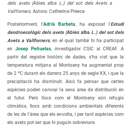
dels avets (
Abies alba
L.) del sot dels Avets a
Vallforners
. Autora: Catherine Preece
Posteriorment, l'
Adrià Barbeta
, ha exposat l'
Estudi
dendroecològic dels avets (
Abies alba
L.
) del sot dels
Avets a
Vallforners
, en el qual també hi ha participat
en
Josep Peñuelas
, investigador CSIC al CREAF. A
partir del registre històric de dades, s'ha vist que la
temperatura mitjana al Montseny ha augmentat prop
de 2 ºC durant els darrers 25 anys de segle XX, i que la
precipitació ha disminuït. Això fa pensar que certes
espècies poden canviar la seva àrea de distribució en
el futur. Però llocs com el Montseny són refugis
climàtics, llocs amb condicions ambientals diferents
de les de l'àrea que els envolta, i per tant espècies com
els avets pot ser que hi puguin sobreviure.