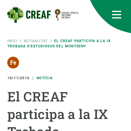
Vés
al
contingut
CREAF
EN
CA
ES
Bluesky
Instagram
Linkedin
Twitter
Youtube
RRSS
Fil
INICI
ACTUALITAT
EL CREAF PARTICIPA A LA IX
TROBADA D'ESTUDIOSOS DEL MONTSENY
Featured
INTRANET
d'ariadna
responsive
18/11/2016
NOTÍCIA
Responsive
SOBRE NOSALTRES
El CREAF
menu
RECERCA
participa a la IX
CIÈNCIA EN ACCIÓ
UNEIX-TE A NOSALTRES