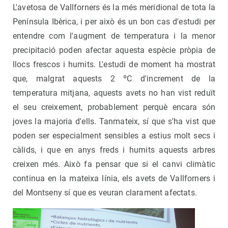
L'avetosa de Vallforners és la més meridional de tota la
Península Ibèrica, i per això és un bon cas d'estudi per
entendre com l'augment de temperatura i la menor
precipitació poden afectar aquesta espècie pròpia de
llocs frescos i humits. L'estudi de moment ha mostrat
que, malgrat aquests 2 ºC d'increment de la
temperatura mitjana, aquests avets no han vist reduït
el seu creixement, probablement perquè encara són
joves la majoria d'ells. Tanmateix, sí que s'ha vist que
poden ser especialment sensibles a estius molt secs i
càlids, i que en anys freds i humits aquests arbres
creixen més. Això fa pensar que si el canvi climàtic
continua en la mateixa línia, els avets de Vallforners i
del Montseny sí que es veuran clarament afectats.