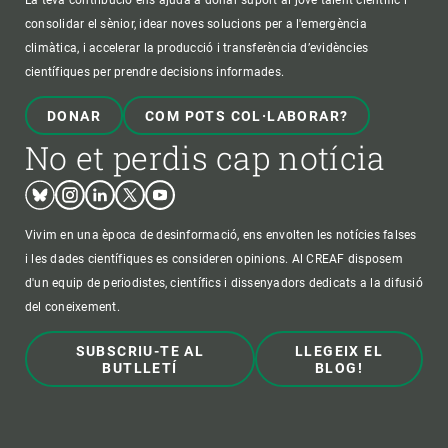
La teva contribució ens ajuda a donar suport al jove talent científic i
consolidar el sènior, idear noves solucions per a l'emergència
climàtica, i accelerar la producció i transferència d’evidències
científiques per prendre decisions informades.
DONAR
COM POTS COL·LABORAR?
No et perdis cap notícia
Bluesky
Instagram
Linkedin
Twitter
Youtube
Vivim en una època de desinformació, ens envolten les notícies falses
i les dades científiques es consideren opinions. Al CREAF disposem
d'un equip de periodistes, científics i dissenyadors dedicats a la difusió
del coneixement.
SUBSCRIU-TE AL
LLEGEIX EL
BUTLLETÍ
BLOG!