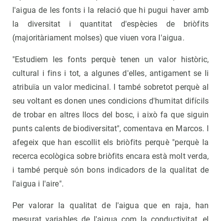
l'aigua de les fonts i la relació que hi pugui haver amb
la diversitat i quantitat d'espècies de briòfits
(majoritàriament molses) que viuen vora l'aigua.
"Estudiem les fonts perquè tenen un valor històric,
cultural i fins i tot, a algunes d'elles, antigament se li
atribuïa un valor medicinal. I també sobretot perquè al
seu voltant es donen unes condicions d'humitat difícils
de trobar en altres llocs del bosc, i això fa que siguin
punts calents de biodiversitat", comentava en Marcos. I
afegeix que han escollit els briòfits perquè "perquè la
recerca ecològica sobre briòfits encara està molt verda,
i també perquè són bons indicadors de la qualitat de
l'aigua i l'aire".
Per valorar la qualitat de l'aigua que en raja, han
mesurat variables de l'aigua com la conductivitat, el