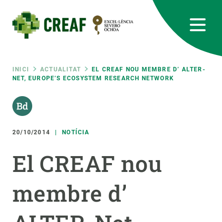
Vés
al
contingut
CREAF
EN
CA
ES
Bluesky
Instagram
Linkedin
Twitter
Youtube
RRSS
Fil
INICI
ACTUALITAT
EL CREAF NOU MEMBRE D’ ALTER-
NET, EUROPE’S ECOSYSTEM RESEARCH NETWORK
Featured
INTRANET
d'ariadna
responsive
20/10/2014
NOTÍCIA
Responsive
SOBRE NOSALTRES
El CREAF nou
menu
RECERCA
membre d’
CIÈNCIA EN ACCIÓ
UNEIX-TE A NOSALTRES