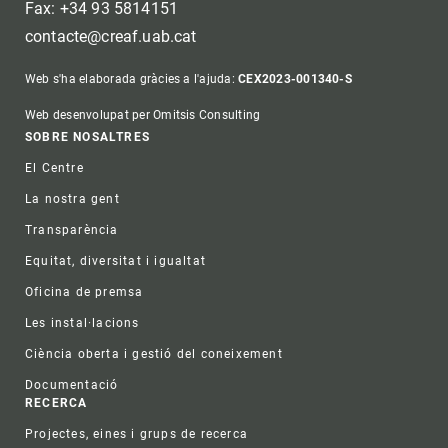
Fax: +34 93 5814151
contacte@creaf.uab.cat
Web s'ha elaborada gràcies a l'ajuda:
CEX2023-001340-S
Web desenvolupat per Omitsis Consulting
Footer
SOBRE NOSALTRES
El Centre
La nostra gent
Transparència
Equitat, diversitat i igualtat
Oficina de premsa
Les instal·lacions
Ciència oberta i gestió del coneixement
Documentació
RECERCA
Projectes, eines i grups de recerca