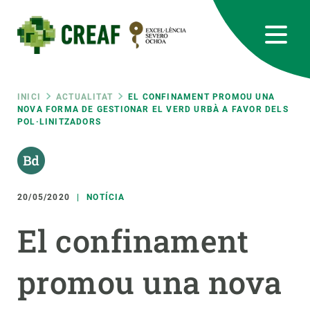
Vés
al
contingut
CREAF
EN
CA
ES
Bluesky
Instagram
Linkedin
Twitter
Youtube
RRSS
Fil
INICI
ACTUALITAT
EL CONFINAMENT PROMOU UNA
NOVA FORMA DE GESTIONAR EL VERD URBÀ A FAVOR DELS
POL·LINITZADORS
Featured
INTRANET
d'ariadna
responsive
20/05/2020
NOTÍCIA
Responsive
SOBRE NOSALTRES
El confinament
menu
RECERCA
promou una nova
CIÈNCIA EN ACCIÓ
UNEIX-TE A NOSALTRES