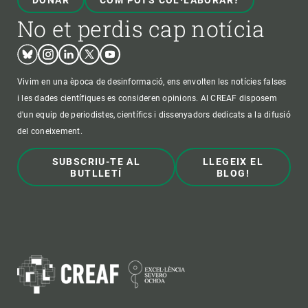
DONAR
COM POTS COL·LABORAR?
No et perdis cap notícia
Bluesky
Instagram
Linkedin
Twitter
Youtube
Vivim en una època de desinformació, ens envolten les notícies falses
i les dades científiques es consideren opinions. Al CREAF disposem
d'un equip de periodistes, científics i dissenyadors dedicats a la difusió
del coneixement.
SUBSCRIU-TE AL
LLEGEIX EL
BUTLLETÍ
BLOG!