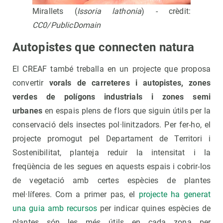
Mirallets (
Issoria lathonia
) - crèdit:
CC0/PublicDomain
Autopistes que connecten natura
El CREAF també treballa en un projecte que proposa
convertir
vorals de carreteres i autopistes, zones
verdes de polígons industrials i zones semi
urbanes
en espais plens de flors que siguin útils per la
conservació dels insectes pol·linitzadors. Per fer-ho, el
projecte promogut pel Departament de Territori i
Sostenibilitat, planteja reduir la intensitat i la
freqüència de les segues en aquests espais i cobrir-los
de vegetació amb certes espècies de plantes
mel·líferes. Com a primer pas, el
projecte ha generat
una guia amb recursos
per indicar quines espècies de
plantes són les més útils en cada zona per