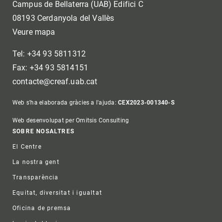
Campus de Bellaterra (UAB) Edifici C
08193 Cerdanyola del Vallès
Veure mapa
Tel: +34 93 5811312
Fax: +34 93 5814151
contacte@creaf.uab.cat
Web s'ha elaborada gràcies a l'ajuda:
CEX2023-001340-S
Web desenvolupat per Omitsis Consulting
Footer
SOBRE NOSALTRES
El Centre
La nostra gent
Transparència
Equitat, diversitat i igualtat
Oficina de premsa