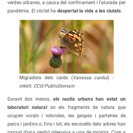
verdes urbanes, a causa del confinament i l'aturada per
pandèmia. El còctel ha
despertat la vida a les ciutats
.
Migradora dels cards (
Vanessa cardui
) -
crèdit:
CC0/PublicDomain
Durant dos mesos,
els nuclis urbans han estat un
laboratori natural
on els fragments de natura que
ocupen vorals i rotondes, les gespes i parterres de
parcs i jardins o, fins i tot, els escocells dels arbres han
passat d’una gestió intensiva a una de mínims. Com a