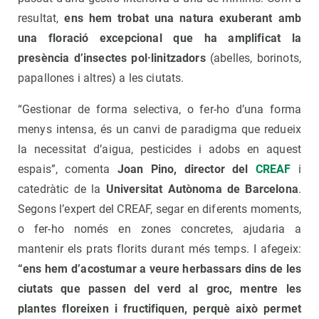
resultat,
ens hem trobat una natura exuberant amb
una floració excepcional que ha amplificat la
presència d’insectes pol·linitzadors
(abelles, borinots,
papallones i altres) a les ciutats.
“Gestionar de forma selectiva, o fer-ho d’una forma
menys intensa, és un canvi de paradigma que redueix
la necessitat d’aigua, pesticides i adobs en aquest
espais”, comenta
Joan Pino, director del
CREAF
i
catedràtic de la
Universitat Autònoma de Barcelona
.
Segons l’expert del CREAF, segar en diferents moments,
o fer-ho només en zones concretes, ajudaria a
mantenir els prats florits durant més temps. I afegeix:
“ens hem d’acostumar a veure herbassars dins de les
ciutats que passen del verd al groc, mentre les
plantes floreixen i fructifiquen, perquè això permet