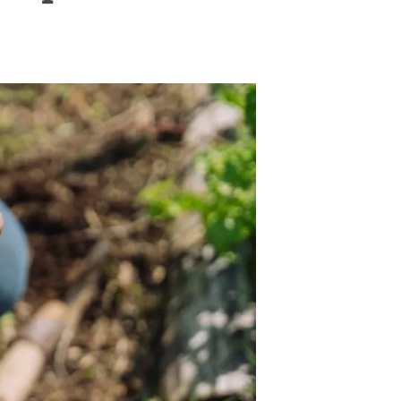
Biodiversitat
Canvi global
Funcionament dels ecosistemes
Observació de la terra