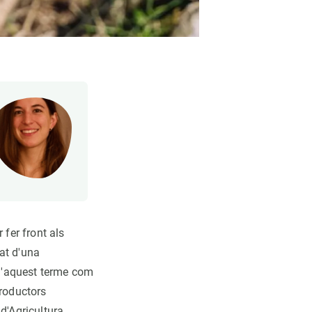
 fer front als
at d'una
 d'aquest terme com
productors
d'Agricultura