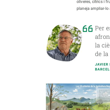
oliveres, cítrics i f
planeja ampliar-lo
Per e
afron
la ci
de la
JAVIER
BARCEL