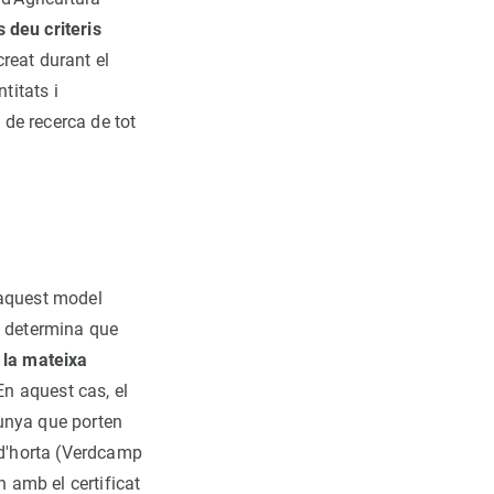
s deu criteris
reat durant el
titats i
 de recerca de tot
aquest model
a determina que
 la mateixa
n aquest cas, el
unya que porten
 d'horta (Verdcamp
n amb el certificat