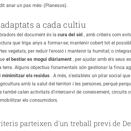
idit anar un pas més- (Planesos).
adaptats a cada cultiu
ebradors del document és la
cura del sòl
, amb criteris com evita
ctura que triga anys a formar-se; mantenir cobert tot el possib
tes vegetals, per reduir l'erosió i mantenir la humitat; o integra
que
el bestiar es mogui diàriament
, per ajudar amb els seus ex
r la terra. Alguns objectius fonamentals són gestionar la finca 
 i minimitzar els residus
. A més, s'estableix un pilar social qu
'agricultura amb la salut del territori i les persones, perquè perq
e també calen activitats d'intercanvi de coneixement, circuits c
 mobilitzar els consumidors.
riteris parteixen d'un treball previ de Def