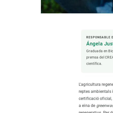
RESPONSABLE 
Ángela Ju
Graduada en Bio
premsa del CREAF
científica.
L'agricultura regen
reptes ambientals 
certificació oficia
a eina de
greenwa
regeneratius. Per d