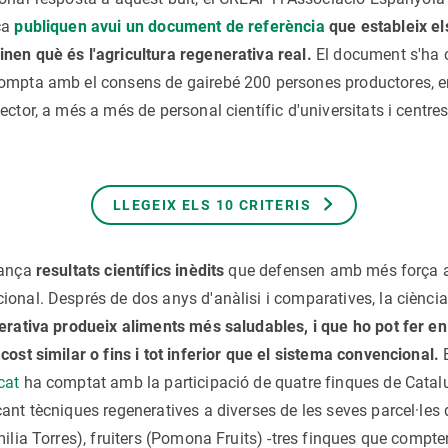
ca
publiquen avui un document de referència
que estableix el
nen què és l'agricultura regenerativa real.
El document s'ha c
ompta amb el consens de gairebé 200 persones productores, en
ector, a més a més de personal científic d'universitats i centres
LLEGEIX ELS 10 CRITERIS
lança
resultats científics inèdits
que defensen amb més força 
ional. Després de dos anys d'anàlisi i comparatives, la ciènci
nerativa produeix aliments més saludables, i que ho pot fer en
cost similar o fins i tot inferior que el sistema convencional.
E
cat
ha comptat amb la participació de quatre finques de Catal
cant tècniques regeneratives a diverses de les seves parcel·les
milia Torres), fruiters (Pomona Fruits) -tres finques que compte