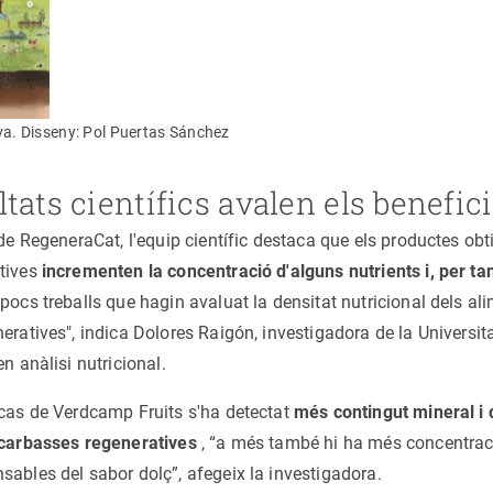
iva. Disseny: Pol Puertas Sánchez
tats científics avalen els benefic
 de RegeneraCat, l'equip científic destaca que els productes obt
atives
incrementen la concentració d'alguns nutrients i, per ta
pocs treballs que hagin avaluat la densitat nutricional dels al
eratives", indica Dolores Raigón, investigadora de la Universit
en anàlisi nutricional.
 cas de Verdcamp Fruits s'ha detectat
més contingut mineral i
 carbasses regeneratives
, “a més també hi ha més concentrac
sables del sabor dolç”, afegeix la investigadora.