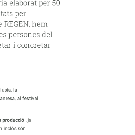
ia elaborat per 50
itats per
cte REGEN, hem
tes persones del
tar i concretar
lusia, la
anresa, al festival
e producció
, ja
an inclòs són