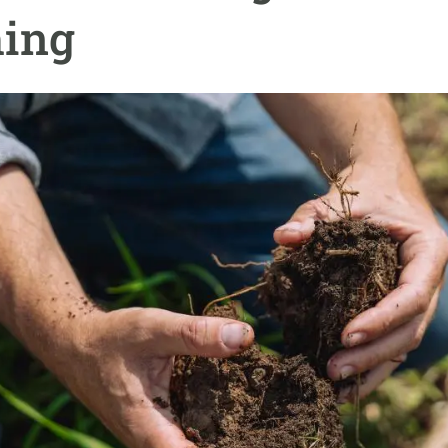
erra
Serveis tècnics
Programa de màsters i doctorat
hing
s
Vine de visitant o sabàtic
Segell de bones pràctiques HRS4R
Un lloc on créixer
Desenvolupament de carrera
Seminaris i activitats internes
T’oferim formació