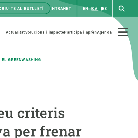
CRIU-TE AL BUTLLETÍ
INTRANET
EN
CA
ES
enú
p
Menú
Actualitat
Solucions i impacte
Participa i aprèn
Agenda
secundario
AR EL GREENWASHING
PARTICIPA
NOTÍCIES I AGENDA
iència i art
Agenda
eu criteris
es ciència amb nosaltres
Esdeveniments anteriors
aterials educatius
Actualitat
va per frenar
COL·LABORA
Notícies