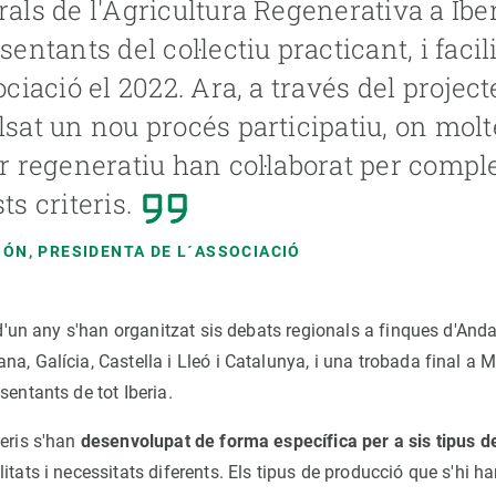
als de l'Agricultura Regenerativa a Iber
sentants del col·lectiu practicant, i facil
ociació el 2022. Ara, a través del proje
sat un nou procés participatiu, on mol
r regeneratiu han col·laborat per comple
ts criteris.
GÓN, PRESIDENTA DE L´ASSOCIACIÓ
g d'un any s'han organitzat sis debats regionals a finques d'Anda
a, Galícia, Castella i Lleó i Catalunya, i una trobada final a M
sentants de tot Iberia.
teris s'han
desenvolupat de forma específica per a sis tipus d
itats i necessitats diferents. Els tipus de producció que s'hi h