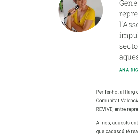
Gener
repre
l'Ass
impul
secto
aques
ANA DI
Per fer-ho, al llar
Comunitat Valencian
REVIVE, entre repre
A més, aquests cri
que cadascú té real