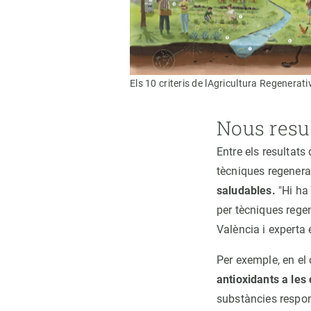
Els 10 criteris de lAgricultura Regenerat
Nous resul
Entre els resultats
tècniques regener
saludables.
"Hi ha 
per tècniques regen
València i experta 
Per exemple, en el
antioxidants a les
substàncies respon