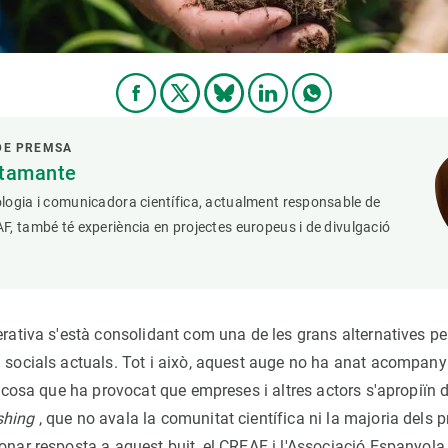
DE PREMSA
stamante
logia i comunicadora científica, actualment responsable de
, també té experiència en projectes europeus i de divulgació
erativa s'està consolidant com una de les grans alternatives per
i socials actuals. Tot i això, aquest auge no ha anat acompany
l, cosa que ha provocat que empreses i altres actors s'apropiïn
shing
, que no avala la comunitat científica ni la majoria dels 
onar resposta a aquest buit, el CREAF i l'Associació Espanyola 