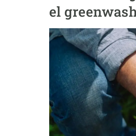
Marca i logotips
Observació de la t
el greenwas
Infraestructures
Temes transversal
Equitat, Diversitat i Inclusió (EDI)
Publicacions
Oficina de premsa
Synthesis Actions
Ciència oberta i gestió del coneixement
Documentació