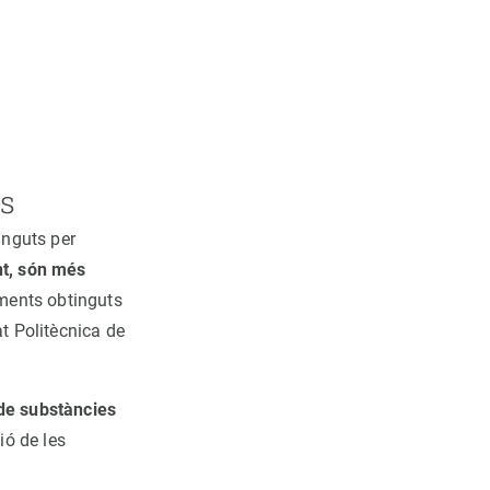
is
inguts per
nt, són més
iments obtinguts
at Politècnica de
 de substàncies
ió de les