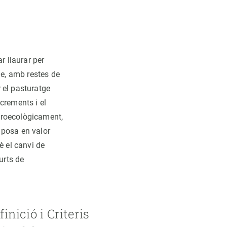
r llaurar per
le, amb restes de
r el pasturatge
crements i el
agroecològicament,
e posa en valor
uè el canvi de
urts de
inició i Criteris