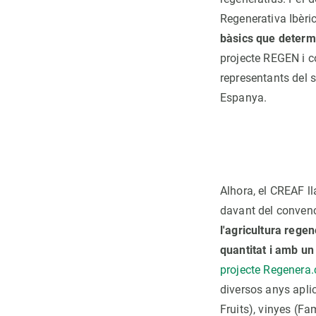
Regenerativa Ibèri
bàsics que determi
projecte REGEN i c
representants del s
Espanya.
Alhora, el CREAF l
davant del convenc
l'agricultura rege
quantitat i amb un 
projecte Regenera.
diversos anys apli
Fruits), vinyes (Fa