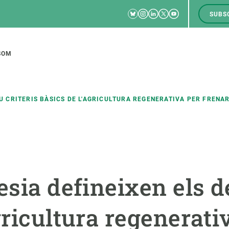
Bluesky
Instagram
Linkedin
Twitter
Youtube
SUBS
RRSS
M
to
SOM
tion
DEU CRITERIS BÀSICS DE L'AGRICULTURA REGENERATIVA PER FREN
CIÈNCIA EN ACCIÓ
UNEIX-TE A NOSALTRES
a
Impacte
Borsa de treball
C
esia defineixen els d
Solucions
Oportunitats acadèmiques
F
Innovació
Demana la teva MSCA-PF
M
gricultura regenerati
 ecosistemes
Política i gestió
Demana la teva beca ERC