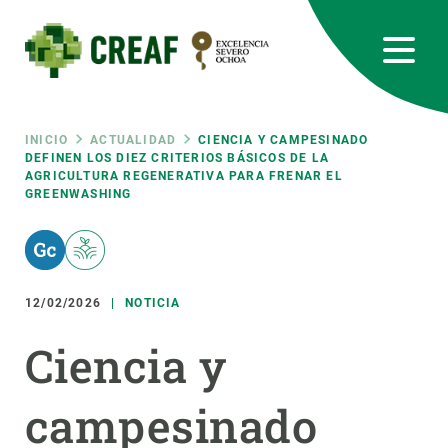
Pasar
al
contenido
principal
CREAF
EN
CA
ES
Bluesky
Instagram
Linkedin
Twitter
Youtube
RRSS
Ruta
INICIO
ACTUALIDAD
CIENCIA Y CAMPESINADO
DEFINEN LOS DIEZ CRITERIOS BÁSICOS DE LA
AGRICULTURA REGENERATIVA PARA FRENAR EL
Featured
INTRANET
GREENWASHING
de
responsive
navegación
Responsive
12/02/2026
NOTICIA
SOBRE NOSOTROS
Ciencia y
menu
INVESTIGACIÓN
CIENCIA EN ACCIÓN
campesinado
ÚNETE A NOSOTROS