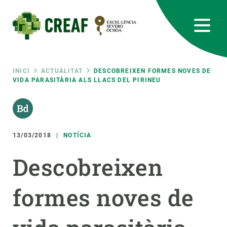
Vés
al
contingut
CREAF
EN
CA
ES
Bluesky
Instagram
Linkedin
Twitter
Youtube
RRSS
Fil
INICI
ACTUALITAT
DESCOBREIXEN FORMES NOVES DE
VIDA PARASITÀRIA ALS LLACS DEL PIRINEU
Featured
INTRANET
d'ariadna
responsive
13/03/2018
NOTÍCIA
Responsive
SOBRE NOSALTRES
Descobreixen
menu
RECERCA
formes noves de
CIÈNCIA EN ACCIÓ
UNEIX-TE A NOSALTRES