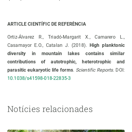
ARTICLE CIENTÍFIC DE REFERÈNCIA
Ortiz-Álvarez R., Triadó-Margarit X., Camarero L.,
Casamayor E.O., Catalan J. (2018).
High planktonic
diversity in mountain lakes contains similar
contributions of autotrophic, heterotrophic and
parasitic eukaryotic life forms
.
Scientific Reports
. DOI:
10.1038/s41598-018-22835-3
Notícies relacionades