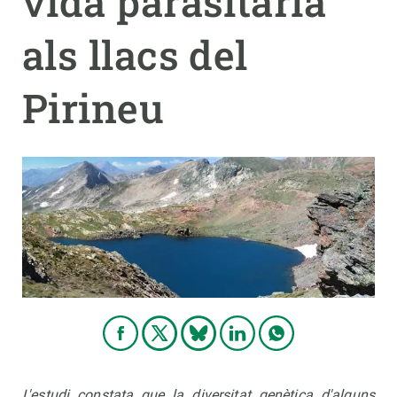
vida parasitària
als llacs del
PARTICIPA
NOTÍCIES I AGENDA
Pirineu
L'estudi constata que la diversitat genètica d'alguns