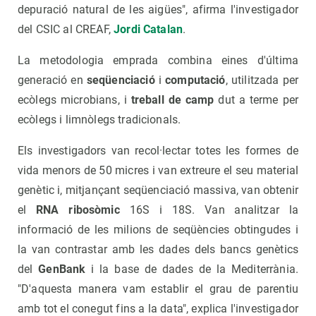
depuració natural de les aigües", afirma l'investigador
del CSIC al CREAF,
Jordi Catalan
.
La metodologia emprada combina eines d'última
generació en
seqüenciació
i
computació
, utilitzada per
ecòlegs microbians, i
treball de camp
dut a terme per
ecòlegs i limnòlegs tradicionals.
Els investigadors van recol·lectar totes les formes de
vida menors de 50 micres i van extreure el seu material
genètic i, mitjançant seqüenciació massiva, van obtenir
el
RNA ribosòmic
16S i 18S. Van analitzar la
informació de les milions de seqüències obtingudes i
la van contrastar amb les dades dels bancs genètics
del
GenBank
i la base de dades de la Mediterrània.
"D'aquesta manera vam establir el grau de parentiu
amb tot el conegut fins a la data", explica l'investigador