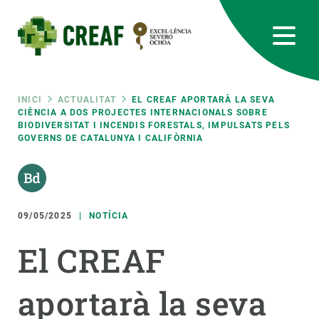
Vés
al
contingut
CREAF
EN
CA
ES
Bluesky
Instagram
Linkedin
Twitter
Youtube
RRSS
Fil
INICI
ACTUALITAT
EL CREAF APORTARÀ LA SEVA
CIÈNCIA A DOS PROJECTES INTERNACIONALS SOBRE
BIODIVERSITAT I INCENDIS FORESTALS, IMPULSATS PELS
Featured
INTRANET
GOVERNS DE CATALUNYA I CALIFÒRNIA
d'ariadna
responsive
Responsive
09/05/2025
NOTÍCIA
SOBRE NOSALTRES
El CREAF
menu
RECERCA
CIÈNCIA EN ACCIÓ
aportarà la seva
UNEIX-TE A NOSALTRES