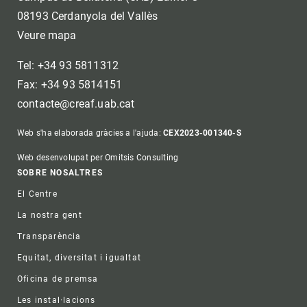
08193 Cerdanyola del Vallès
Veure mapa
Tel: +34 93 5811312
Fax: +34 93 5814151
contacte@creaf.uab.cat
Web s'ha elaborada gràcies a l'ajuda:
CEX2023-001340-S
Web desenvolupat per Omitsis Consulting
Footer
SOBRE NOSALTRES
El Centre
La nostra gent
Transparència
Equitat, diversitat i igualtat
Oficina de premsa
Les instal·lacions