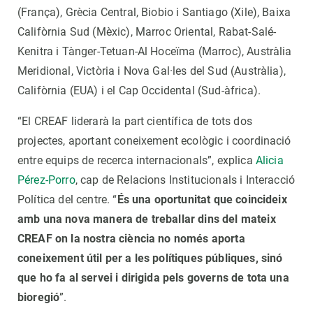
(França), Grècia Central, Biobio i Santiago (Xile), Baixa
Califòrnia Sud (Mèxic), Marroc Oriental, Rabat-Salé-
Kenitra i Tànger-Tetuan-Al Hoceïma (Marroc), Austràlia
Meridional, Victòria i Nova Gal·les del Sud (Austràlia),
Califòrnia (EUA) i el Cap Occidental (Sud-àfrica).
“El CREAF liderarà la part científica de tots dos
projectes, aportant coneixement ecològic i coordinació
entre equips de recerca internacionals”, explica
Alicia
Pérez-Porro
, cap de Relacions Institucionals i Interacció
Política del centre. “
És una oportunitat que coincideix
amb una nova manera de treballar dins del mateix
CREAF on la nostra ciència no només aporta
coneixement útil per a les polítiques públiques, sinó
que ho fa al servei i dirigida pels governs de tota una
bioregió
”.