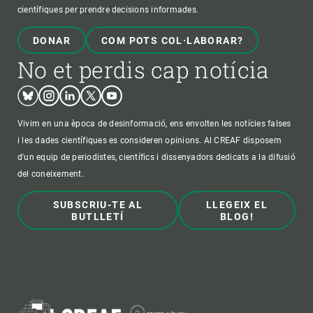
científiques per prendre decisions informades.
DONAR
COM POTS COL·LABORAR?
No et perdis cap notícia
Bluesky
Instagram
Linkedin
Twitter
Youtube
Vivim en una època de desinformació, ens envolten les notícies falses
i les dades científiques es consideren opinions. Al CREAF disposem
d'un equip de periodistes, científics i dissenyadors dedicats a la difusió
del coneixement.
SUBSCRIU-TE AL
LLEGEIX EL
BUTLLETÍ
BLOG!