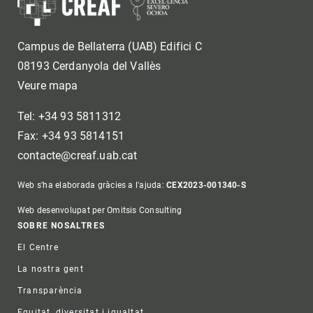
Campus de Bellaterra (UAB) Edifici C
08193 Cerdanyola del Vallès
Veure mapa
Tel: +34 93 5811312
Fax: +34 93 5814151
contacte@creaf.uab.cat
Web s'ha elaborada gràcies a l'ajuda:
CEX2023-001340-S
Web desenvolupat per Omitsis Consulting
Footer
SOBRE NOSALTRES
El Centre
La nostra gent
Transparència
Equitat, diversitat i igualtat