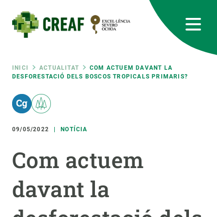
Vés
al
contingut
CREAF
EN
CA
ES
Bluesky
Instagram
Linkedin
Twitter
Youtube
RRSS
Fil
INICI
ACTUALITAT
COM ACTUEM DAVANT LA
DESFORESTACIÓ DELS BOSCOS TROPICALS PRIMARIS?
Featured
INTRANET
d'ariadna
responsive
09/05/2022
NOTÍCIA
Responsive
SOBRE NOSALTRES
Com actuem
menu
RECERCA
davant la
CIÈNCIA EN ACCIÓ
UNEIX-TE A NOSALTRES