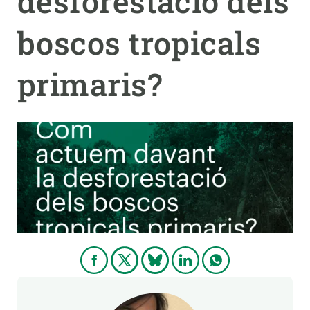
desforestació dels
boscos tropicals
PARTICIPA
NOTÍCIES I AGENDA
primaris?