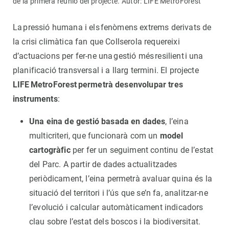
de la primera reunió del projecte. Autor: LIFE MetroForest
La pressió humana i els fenòmens extrems derivats de
la crisi climàtica fan que Collserola requereixi
d’actuacions per fer-ne una gestió més resilient i una
planificació transversal i a llarg termini. El projecte
LIFE MetroForest permetrà desenvolupar tres
instruments
:
Una eina de gestió basada en dades
, l’eina
multicriteri, que funcionarà com un
model
cartogràfic
per fer un seguiment continu de l’estat
del Parc. A partir de dades actualitzades
periòdicament, l’eina permetrà avaluar quina és la
situació del territori i l’ús que se’n fa, analitzar-ne
l’evolució i calcular automàticament indicadors
clau sobre l’estat dels boscos i la biodiversitat.