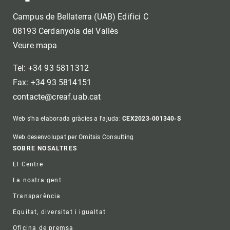
Campus de Bellaterra (UAB) Edifici C
08193 Cerdanyola del Vallès
Veure mapa
Tel: +34 93 5811312
Fax: +34 93 5814151
contacte@creaf.uab.cat
Web s'ha elaborada gràcies a l'ajuda:
CEX2023-001340-S
Web desenvolupat per Omitsis Consulting
Footer
SOBRE NOSALTRES
El Centre
La nostra gent
Transparència
Equitat, diversitat i igualtat
Oficina de premsa