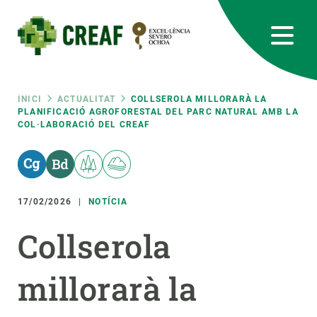
Vés
al
contingut
CREAF
EN
CA
ES
Bluesky
Instagram
Linkedin
Twitter
Youtube
RRSS
Fil
INICI
ACTUALITAT
COLLSEROLA MILLORARÀ LA
PLANIFICACIÓ AGROFORESTAL DEL PARC NATURAL AMB LA
COL·LABORACIÓ DEL CREAF
Featured
INTRANET
d'ariadna
responsive
17/02/2026
NOTÍCIA
Responsive
SOBRE NOSALTRES
Collserola
menu
RECERCA
millorarà la
CIÈNCIA EN ACCIÓ
UNEIX-TE A NOSALTRES