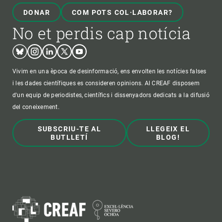
DONAR
COM POTS COL·LABORAR?
No et perdis cap notícia
Bluesky
Instagram
Linkedin
Twitter
Youtube
Vivim en una època de desinformació, ens envolten les notícies falses
i les dades científiques es consideren opinions. Al CREAF disposem
d'un equip de periodistes, científics i dissenyadors dedicats a la difusió
del coneixement.
SUBSCRIU-TE AL
LLEGEIX EL
BUTLLETÍ
BLOG!