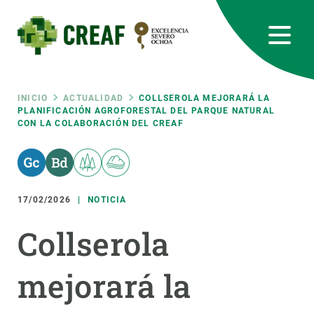
Pasar
al
contenido
principal
CREAF
EN
CA
ES
Bluesky
Instagram
Linkedin
Twitter
Youtube
RRSS
Ruta
INICIO
ACTUALIDAD
COLLSEROLA MEJORARÁ LA
PLANIFICACIÓN AGROFORESTAL DEL PARQUE NATURAL
CON LA COLABORACIÓN DEL CREAF
Featured
INTRANET
de
responsive
navegación
17/02/2026
NOTICIA
Responsive
SOBRE NOSOTROS
Collserola
menu
INVESTIGACIÓN
mejorará la
CIENCIA EN ACCIÓN
ÚNETE A NOSOTROS