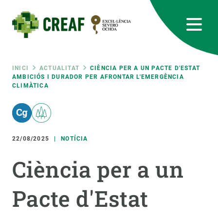
Vés
al
contingut
CREAF
EN
CA
ES
Bluesky
Instagram
Linkedin
Twitter
Youtube
RRSS
Fil
INICI
ACTUALITAT
CIÈNCIA PER A UN PACTE D'ESTAT
AMBICIÓS I DURADOR PER AFRONTAR L'EMERGÈNCIA
CLIMÀTICA
Featured
INTRANET
d'ariadna
responsive
22/08/2025
NOTÍCIA
Responsive
SOBRE NOSALTRES
Ciència per a un
menu
RECERCA
Pacte d'Estat
CIÈNCIA EN ACCIÓ
UNEIX-TE A NOSALTRES