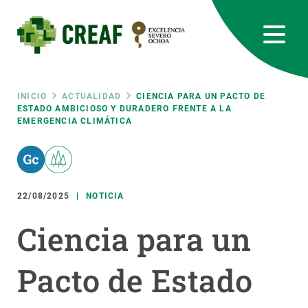
Pasar
al
contenido
principal
CREAF
EN
CA
ES
Bluesky
Instagram
Linkedin
Twitter
Youtube
RRSS
Ruta
INICIO
ACTUALIDAD
CIENCIA PARA UN PACTO DE
ESTADO AMBICIOSO Y DURADERO FRENTE A LA
EMERGENCIA CLIMÁTICA
Featured
INTRANET
de
responsive
navegación
22/08/2025
NOTICIA
Responsive
SOBRE NOSOTROS
Ciencia para un
menu
INVESTIGACIÓN
Pacto de Estado
CIENCIA EN ACCIÓN
ÚNETE A NOSOTROS