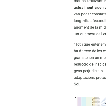
marins,
utilitzant
actualment viuen a
van poder constata
longevitat, fecund
augment de la mida 
un augment de l’en
“Tot i que entenem
ha darrere de les 
grans tenen un met
reducció del risc d
gens perjudicials i
adaptacions protec
Sol.