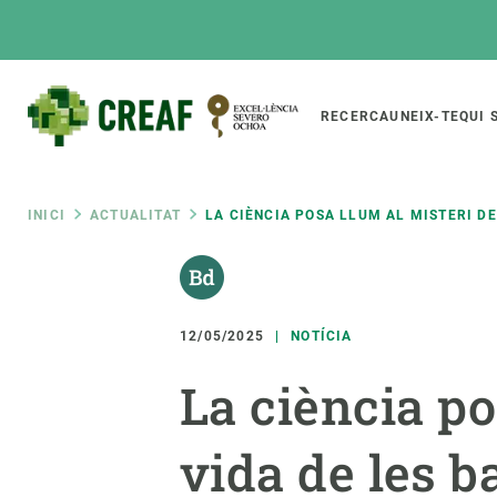
Vés
al
contingut
Main
RECERCA
UNEIX-TE
QUI 
CREAF
naviga
Fil
INICI
ACTUALITAT
LA CIÈNCIA POSA LLUM AL MISTERI DE
Featured
d'ariadna
INTRANET
Responsive
SOBRE NOSALTRES
RECERCA
responsive
12/05/2025
NOTÍCIA
El Centre
Directori de recerc
La ciència po
menu
Organització institucional
Biodiversitat
Transparència
Canvi global
vida de les b
La nostra gent
Funcionament dels