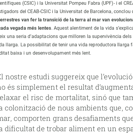
entífiques (CSIC) i la Universitat Pompeu Fabra (UPF)- i el CRE
estigadors del CEAB-CSIC i la Universitat de Barcelona, conclou
errestres van fer la transició de la terra al mar van evolucion
 cada vegada més lentes
. Aquest alentiment de la vida s’explica
eix una seria d’adaptacions que milloren la supervivència dels i
a llarga. La possibilitat de tenir una vida reproductora llarga 
ditat baixa i un desenvolupament més lent.
El nostre estudi suggereix que l’evolució
no és simplement el resultat d’augmenta
relaxar el risc de mortalitat, sinó que t
la colonització de nous ambients que, co
mar, comporten grans desafiaments qu
a dificultat de trobar aliment en un espa