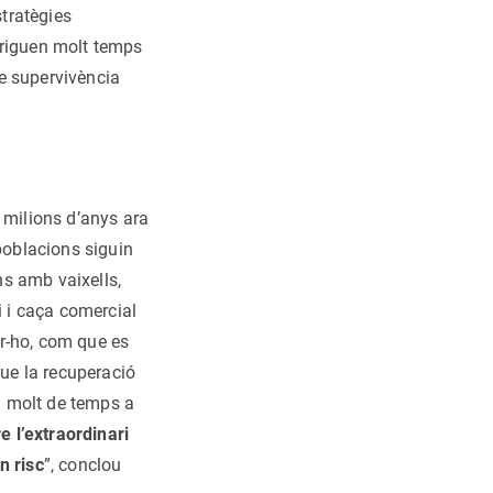
stratègies
triguen molt temps
e supervivència
 milions d’anys ara
poblacions siguin
s amb vaixells,
 i caça comercial
ar-ho, com que es
que la recuperació
ui molt de temps a
 l’extraordinari
n risc
”, conclou