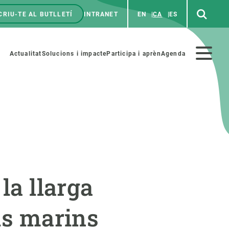
CRIU-TE AL BUTLLETÍ
INTRANET
EN
CA
ES
enú
p
Menú
Actualitat
Solucions i impacte
Participa i aprèn
Agenda
secundario
PARTICIPA
NOTÍCIES I AGENDA
iència i art
Agenda
la llarga
es ciència amb nosaltres
Esdeveniments anteriors
aterials educatius
Actualitat
ls marins
COL·LABORA
Notícies