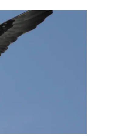
Biodiversitat
Canvi global
Funcionament dels ecosistemes
Observació de la terra