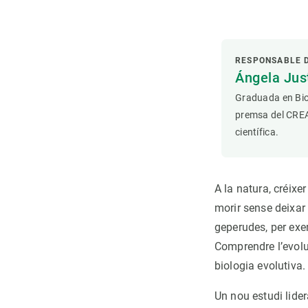
RESPONSABLE 
Ángela Ju
Graduada en Bio
premsa del CREAF
científica.
A la natura, créixe
morir sense deixar
geperudes, per exe
Comprendre l’evolu
biologia evolutiva.
Un nou estudi lider