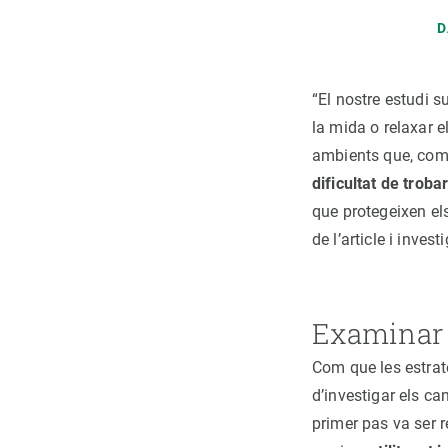
D
“El nostre estudi s
la mida o relaxar e
ambients que, com
dificultat de troba
que protegeixen els
de l’article i inves
Examinar 
Com que les estratè
d’investigar els ca
primer pas va ser r