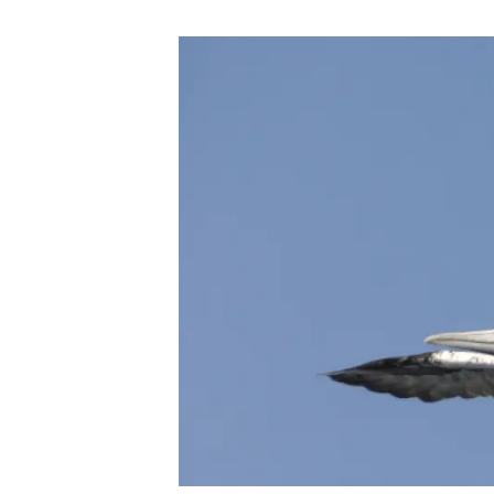
Marca i logotips
Observació de la t
Infraestructures
Temes transversal
Equitat, Diversitat i Inclusió (EDI)
Publicacions
Oficina de premsa
Synthesis Actions
Ciència oberta i gestió del coneixement
Documentació