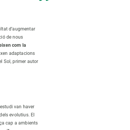
ultat d’augmentar
ació de nous
eixen com la
ixen adaptacions
l Sol, primer autor
l’estudi van haver
dels evolutius. El
olça cap a ambients