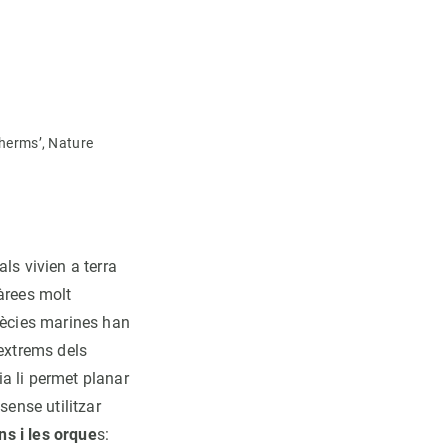
therms’, Nature
ls vivien a terra
àrees molt
spècies marines han
 extrems dels
a li permet planar
sense utilitzar
ns i les orque
s: