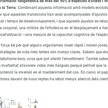
 informació filogenètica de més del 90% d’espècies d’ocells i 
 la Terra
. Combinant aquesta informació amb models evolutius
r que aquestes transicions han anat acompanyades d’ajustos 
itat i temps de desenvolupament, i que aquests ajustos es rel
corporal, una millora de l’eficiència en el desplaçament a llar
cefalització —una mesura de la capacitat cognitiva de l’espèc
 força bé per què alguns organismes viuen ràpid i moren joves,
estratègies de vida més lentes són menys clares. Sabem que e
abolisme baix, cosa que pot alentir l’envelliment. També sab
e mortalitat afavoreix vides més llargues perquè permet que la 
 potenciï la inversió en el manteniment del cos. En canvi, el pap
tores davant de nous reptes ha rebut menys atenció dels cient