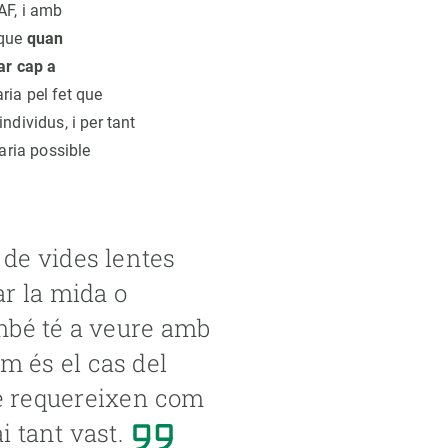
AF, i amb
 que
quan
ar cap a
ria pel fet que
ndividus, i per tant
faria possible
 de vides lentes
r la mida o
ambé té a veure amb
m és el cas del
e requereixen com
i tant vast.