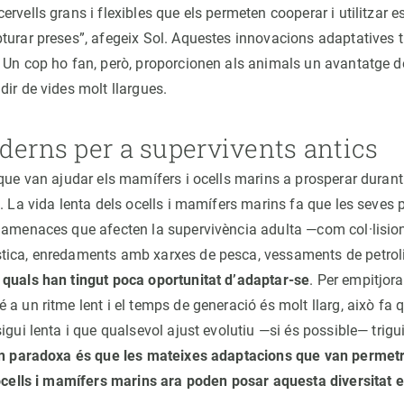
rvells grans i flexibles que els permeten cooperar i utilitzar e
turar preses”, afegeix Sol. Aquestes innovacions adaptatives 
 Un cop ho fan, però, proporcionen als animals un avantatge d
ir de vides molt llargues.
derns per a supervivents antics
 que van ajudar els mamífers i ocells marins a prosperar durant
. La vida lenta dels ocells i mamífers marins fa que les seves 
 amenaces que afecten la supervivència adulta —com col·lision
ica, enredaments amb xarxes de pesca, vessaments de petroli
quals han tingut poca oportunitat d’adaptar-se
. Per empitjor
a un ritme lent i el temps de generació és molt llarg, això fa 
igui lenta i que qualsevol ajust evolutiu —si és possible— trig
n paradoxa és que les mateixes adaptacions que van permetre
 ocells i mamífers marins ara poden posar aquesta diversitat e