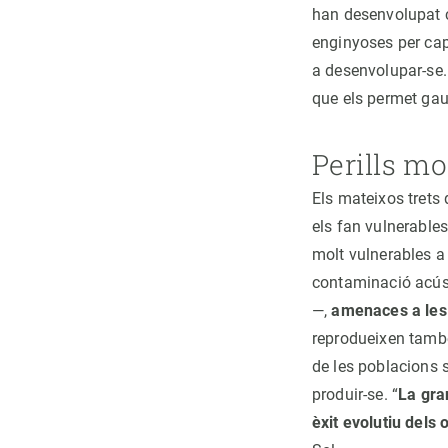
han desenvolupat ce
enginyoses per cap
a desenvolupar-se.
que els permet gaud
Perills mo
Els mateixos trets
els fan vulnerables
molt vulnerables a
contaminació acúst
—,
amenaces a les 
reprodueixen també 
de les poblacions s
produir-se. “
La gra
èxit evolutiu dels