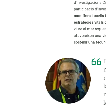
d'Investigacions Ci
participació d’inv
mamífers i ocells t
estratègies vitals
viure al mar requer
afavoreixen una vid
sostenir una fecun
l