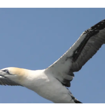
erra
Serveis tècnics
Programa de màsters i doctorat
s
Vine de visitant o sabàtic
Segell de bones pràctiques HRS4R
Un lloc on créixer
Desenvolupament de carrera
Seminaris i activitats internes
T’oferim formació