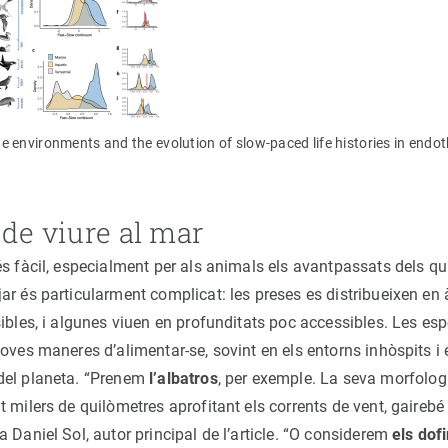
e environments and the evolution of slow-paced life histories in endo
 de viure al mar
s fàcil, especialment per als animals els avantpassats dels qua
ar és particularment complicat: les preses es distribueixen en 
sibles, i algunes viuen en profunditats poc accessibles. Les e
oves maneres d’alimentar-se, sovint en els entorns inhòspits i
del planeta. “Prenem
l’albatros
, per exemple. La seva morfologi
 milers de quilòmetres aprofitant els corrents de vent, gairebé 
 Daniel Sol, autor principal de l’article. “O considerem
els dofi