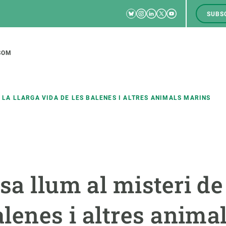
Bluesky
Instagram
Linkedin
Twitter
Youtube
SUBS
RRSS
M
to
SOM
tion
 LA LLARGA VIDA DE LES BALENES I ALTRES ANIMALS MARINS
CIÈNCIA EN ACCIÓ
UNEIX-TE A NOSALTRES
a
Impacte
Borsa de treball
C
sa llum al misteri de 
Solucions
Oportunitats acadèmiques
F
Innovació
Demana la teva MSCA-PF
M
alenes i altres anima
 ecosistemes
Política i gestió
Demana la teva beca ERC