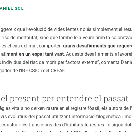
ANIEL SOL
uggereix que l’evolució de vides lentes no és simplement el res
l risc de mortalitat, sinó que també té a veure amb la colonitz
 és el cas del mar, comporten
grans desafiaments que requer
r aliment en un espai tant vast
. Aquests desafiaments afavore
 individus del risc de morir per factors externs”, comenta Danie
tigador de l’IBE-CSIC i del CREAF.
el present per entendre el passat
gies vitals no deixen rastre en el registre fòssil, els autors de 
nvis evolutius del passat utilitzant informació filogenètica i mo
econstruir les transicions des d’hàbitats terrestres i d’aigua d