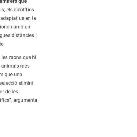
mamífers que
, els científics
adaptatius en la
acionen amb un
gues distàncies i
ie.
 les raons que hi
ls animals més
em que una
selecció elimini
er de les
ífics”, argumenta