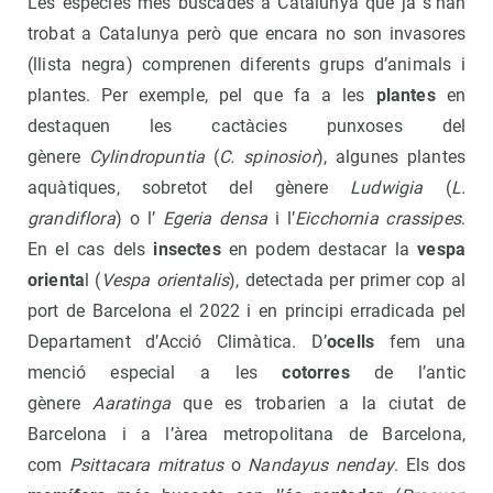
Les espècies més buscades a Catalunya que ja s’han
trobat a Catalunya però que encara no son invasores
(llista negra) comprenen diferents grups d’animals i
plantes. Per exemple, pel que fa a les
plantes
en
destaquen les cactàcies punxoses del
gènere
Cylindropuntia
(
C. spinosior
), algunes plantes
aquàtiques, sobretot del gènere
Ludwigia
(
L.
grandiflora
) o l’
Egeria densa
i l’
Eicchornia crassipes
.
En el cas dels
insectes
en podem destacar la
vespa
orienta
l (
Vespa orientalis
), detectada per primer cop al
port de Barcelona el 2022 i en principi erradicada pel
Departament d’Acció Climàtica. D’
ocells
fem una
menció especial a les
cotorres
de l’antic
gènere
Aaratinga
que es trobarien a la ciutat de
Barcelona i a l’àrea metropolitana de Barcelona,
com
Psittacara mitratus
o
Nandayus nenday
. Els dos