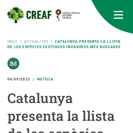
Vés
al
contingut
CREAF
EN
CA
ES
Bluesky
Instagram
Linkedin
Twitter
Youtube
RRSS
Fil
INICI
ACTUALITAT
CATALUNYA PRESENTA LA LLISTA
DE LES ESPÈCIES EXÒTIQUES INVASORES MÉS BUSCADES
Featured
INTRANET
d'ariadna
responsive
04/09/2023
NOTÍCIA
Responsive
SOBRE NOSALTRES
Catalunya
menu
RECERCA
presenta la llista
CIÈNCIA EN ACCIÓ
UNEIX-TE A NOSALTRES