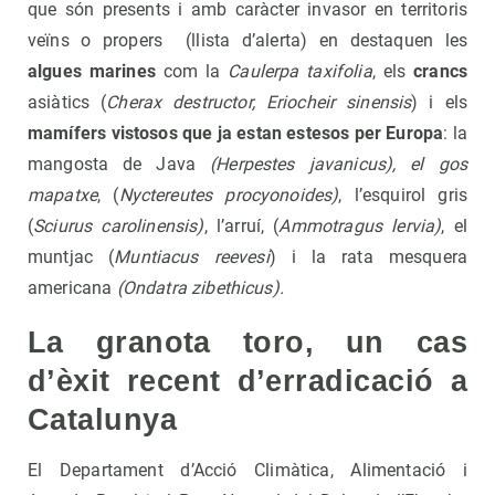
que són presents i amb caràcter invasor en territoris
veïns o propers (llista d’alerta) en destaquen les
algues marines
com la
Caulerpa taxifolia
, els
crancs
asiàtics (
Cherax destructor, Eriocheir sinensis
) i els
mamífers vistosos que ja estan estesos per Europa
: la
mangosta de Java
(Herpestes javanicus), el gos
mapatxe
, (
Nyctereutes procyonoides)
, l’esquirol gris
(
Sciurus carolinensis)
, l’arruí, (
Ammotragus lervia)
, el
muntjac (
Muntiacus reevesi
) i la rata mesquera
americana
(Ondatra zibethicus).
La granota toro, un cas
d’èxit recent d’erradicació a
Catalunya
El Departament d’Acció Climàtica, Alimentació i