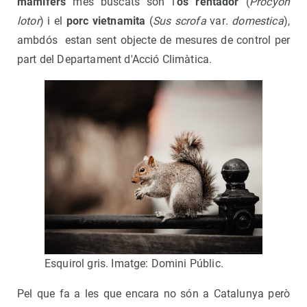
mamífers
més buscats son l’
ós rentador
(
Procyon
lotor
) i el
porc vietnamita
(
Sus scrofa
var
. domestica
),
ambdós estan sent objecte de mesures de control per
part del Departament d'Acció Climàtica.
Esquirol gris. Imatge: Domini Públic.
Pel que fa a les que encara no són a Catalunya però