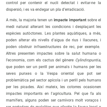
control per contenir el nucli detectat i evitar-ne la
dispersió, i es va endegar un pla d’erradicació.
A més, la majoria tenen un
impacte important
sobre el
medi natural alterant les condicions i desplaçant les
espècies autòctones. Les plantes aquàtiques, a més,
poden alterar els nivells d'aigua de rius i llacunes, i
poden obstruir infraestructures de rec, per exemple.
Altres presenten impactes sobre la salut humana o
l’economia, com els cactus del gènere
Cylindropuntia
,
que poden ser un perill per animals i humans per les
seves punxes o la Vespa oriental que pot ser
problemàtica pel sector apícola i un perill pels humans
per les picades. Així mateix, les cotorres ocasionen
impactes importants en l'agricultura. Pel que fa als
mamífers, alguns poden ser carnívors molt voraços i
ser portadors de malalties que afectin la fauna local o