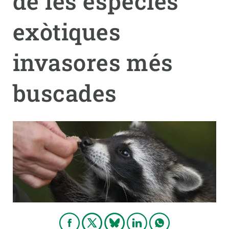
de les espècies
exòtiques
PARTICIPA
NOTÍCIES I AGENDA
invasores més
buscades