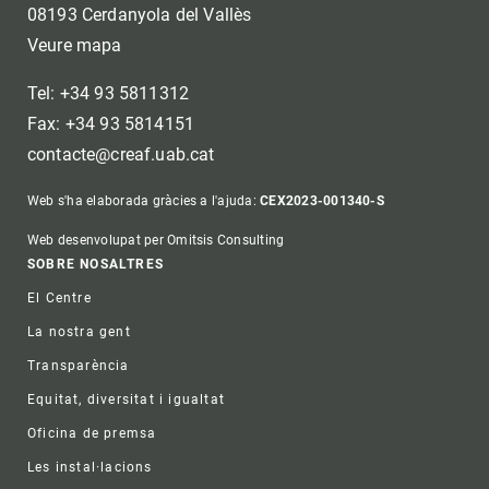
08193 Cerdanyola del Vallès
Veure mapa
Tel: +34 93 5811312
Fax: +34 93 5814151
contacte@creaf.uab.cat
Web s'ha elaborada gràcies a l'ajuda:
CEX2023-001340-S
Web desenvolupat per Omitsis Consulting
Footer
SOBRE NOSALTRES
El Centre
La nostra gent
Transparència
Equitat, diversitat i igualtat
Oficina de premsa
Les instal·lacions