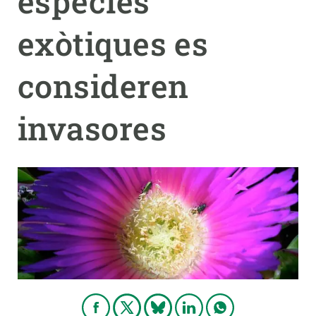
espècies
exòtiques es
PARTICIPA
NOTÍCIES I AGENDA
consideren
invasores