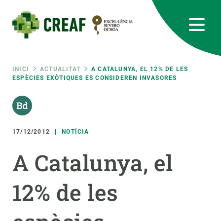
Vés
al
contingut
CREAF
EN
CA
ES
Bluesky
Instagram
Linkedin
Twitter
Youtube
RRSS
Fil
INICI
ACTUALITAT
A CATALUNYA, EL 12% DE LES
ESPÈCIES EXÒTIQUES ES CONSIDEREN INVASORES
Featured
INTRANET
d'ariadna
responsive
17/12/2012
NOTÍCIA
Responsive
SOBRE NOSALTRES
A Catalunya, el
menu
RECERCA
12% de les
CIÈNCIA EN ACCIÓ
UNEIX-TE A NOSALTRES