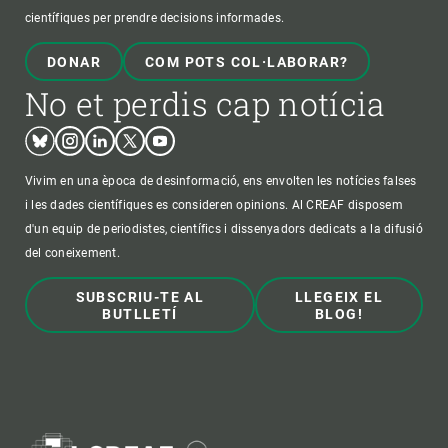
científiques per prendre decisions informades.
DONAR
COM POTS COL·LABORAR?
No et perdis cap notícia
Bluesky
Instagram
Linkedin
Twitter
Youtube
Vivim en una època de desinformació, ens envolten les notícies falses
i les dades científiques es consideren opinions. Al CREAF disposem
d'un equip de periodistes, científics i dissenyadors dedicats a la difusió
del coneixement.
SUBSCRIU-TE AL
LLEGEIX EL
BUTLLETÍ
BLOG!