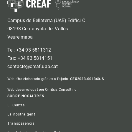
Campus de Bellaterra (UAB) Edifici C
08193 Cerdanyola del Vallès
Veure mapa
Tel: +34 93 5811312
Fax: +34 93 5814151
contacte@creaf.uab.cat
Web s'ha elaborada gràcies a l'ajuda:
CEX2023-001340-S
Web desenvolupat per Omitsis Consulting
Footer
SOBRE NOSALTRES
El Centre
La nostra gent
Transparència