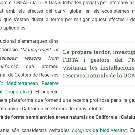
com el CREAF i la UCA Davis treballen plegats per intercanviar
at amb els efectes del canvi global en els ecosistemes me
ó que s’estan duent a terme per mitigar aquest efectes i d
ó aplicables.
itucional s’emmarquen dins
aboració ‘
Management of
La propera tardor, investig
dscapes: lessons from
l’IRTA i gestors del PN
ifornia
' que promou
visitaran les instal·lacion
reserves naturals de la UCA
onal de Gestors de Reserves
: Mediterranean Reserve
al Cooperative
). El projecte
mera plataforma que fomenti una recerca profitosa per a la ges
atalunya i Califòrnia en el marc del canvi global.
rà de forma semblant les àrees naturals de Califòrnia i Catal
ranis són considerats veritables
hotspots
de biodiversitat
. É