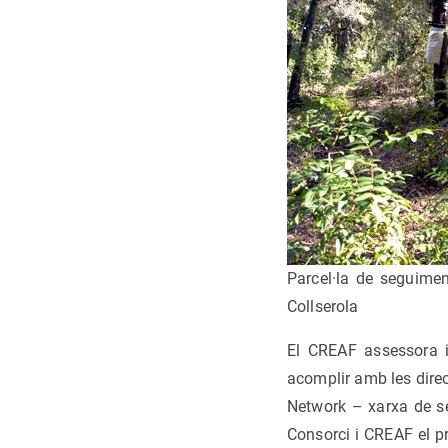
Parcel·la de seguimen
Collserola
El CREAF assessora i 
acomplir amb les direc
Network – xarxa de se
Consorci i CREAF el p