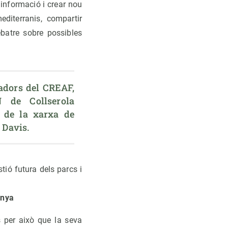
 informació i crear nou
diterranis, compartir
ebatre sobre possibles
adors del CREAF, 
 de Collserola 
s de la xarxa de 
 Davis.
tió futura dels parcs i
unya
s per això que la seva