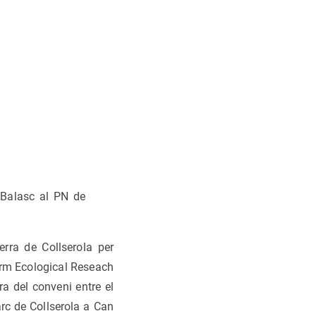
n Balasc al PN de
erra de Collserola per
rm Ecological Reseach
a del conveni entre el
rc de Collserola a Can