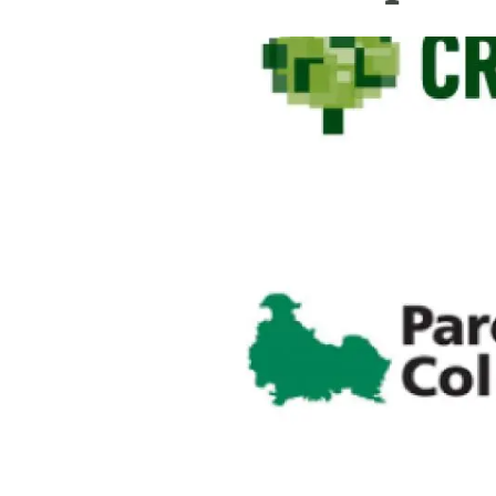
Marca i logotips
Observació de la t
Infraestructures
Temes transversal
Equitat, Diversitat i Inclusió (EDI)
Publicacions
Oficina de premsa
Synthesis Actions
Ciència oberta i gestió del coneixement
Documentació