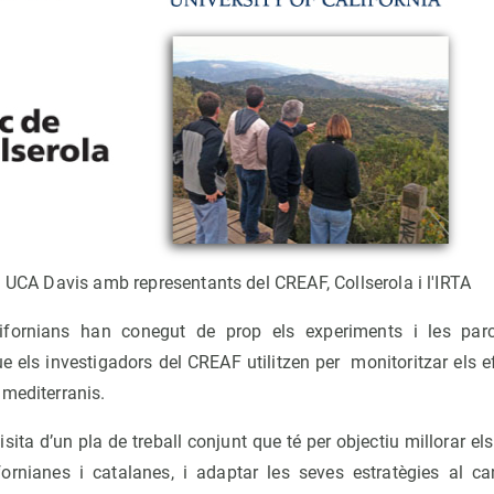
a UCA Davis amb representants del CREAF, Collserola i l'IRTA
lifornians han conegut de prop els experiments i les par
 els investigadors del CREAF utilitzen per monitoritzar els e
 mediterranis.
sita d’un pla de treball conjunt que té per objectiu millorar el
fornianes i catalanes, i adaptar les seves estratègies al can