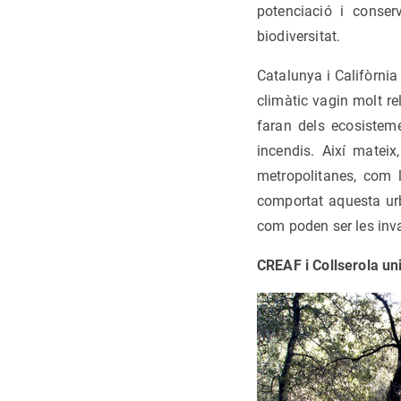
potenciació i conser
biodiversitat.
Catalunya i Califòrnia
climàtic vagin molt r
faran dels ecosisteme
incendis. Així matei
metropolitanes, com 
comportat aquesta ur
com poden ser les inva
CREAF i Collserola uni