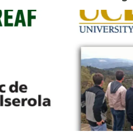
erra
Serveis tècnics
Programa de màsters i doctorat
s
Vine de visitant o sabàtic
Segell de bones pràctiques HRS4R
Un lloc on créixer
Desenvolupament de carrera
Seminaris i activitats internes
T’oferim formació