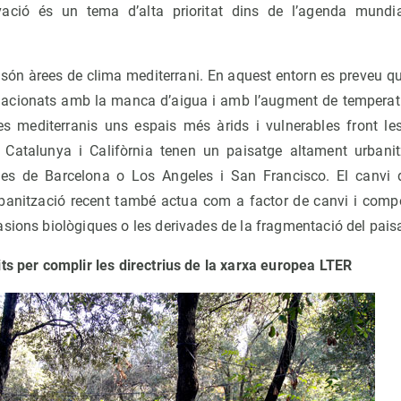
vació és un tema d’alta prioritat dins de l’agenda mundi
 són àrees de clima mediterrani. En aquest entorn es preveu qu
elacionats amb la manca d’aigua i amb l’augment de temperat
s mediterranis uns espais més àrids i vulnerables front le
x, Catalunya i Califòrnia tenen un paisatge altament urbani
les de Barcelona o Los Angeles i San Francisco. El canvi 
banització recent també actua com a factor de canvi i com
sions biològiques o les derivades de la fragmentació del pais
ts per complir les directrius de la xarxa europea LTER