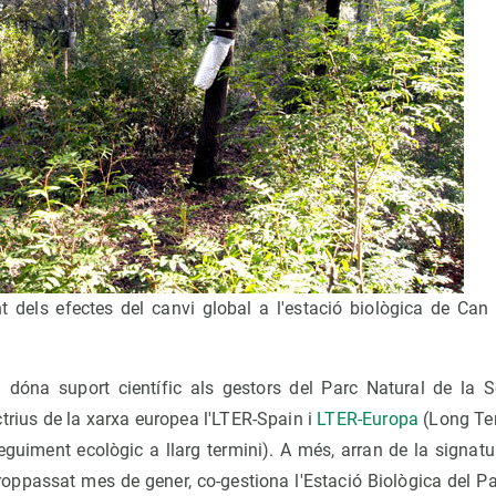
t dels efectes del canvi global a l'estació biològica de Ca
dóna suport científic als gestors del Parc Natural de la S
trius de la xarxa europea l'LTER-Spain i
LTER-Europa
(Long Te
guiment ecològic a llarg termini). A més, arran de la signatur
roppassat mes de gener, co-gestiona l'Estació Biològica del Pa