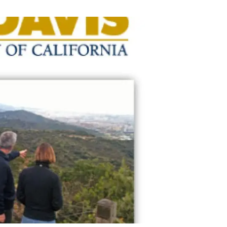
Biodiversitat
Canvi global
Funcionament dels ecosistemes
Observació de la terra