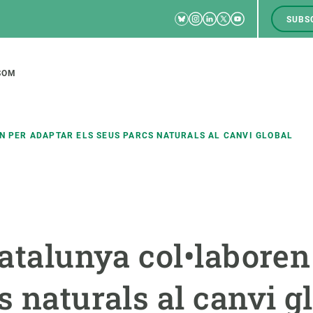
Bluesky
Instagram
Linkedin
Twitter
Youtube
SUBS
RRSS
M
to
SOM
tion
N PER ADAPTAR ELS SEUS PARCS NATURALS AL CANVI GLOBAL
CIÈNCIA EN ACCIÓ
UNEIX-TE A NOSALTRES
a
Impacte
Borsa de treball
C
Catalunya col•laboren
Solucions
Oportunitats acadèmiques
F
Innovació
Demana la teva MSCA-PF
M
s naturals al canvi g
 ecosistemes
Política i gestió
Demana la teva beca ERC