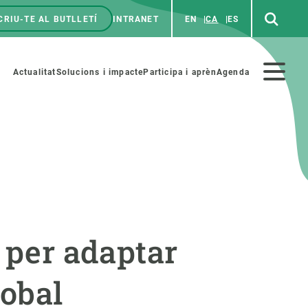
CRIU-TE AL BUTLLETÍ
INTRANET
EN
CA
ES
enú
p
Menú
Actualitat
Solucions i impacte
Participa i aprèn
Agenda
secundario
PARTICIPA
NOTÍCIES I AGENDA
iència i art
Agenda
 per adaptar
es ciència amb nosaltres
Esdeveniments anteriors
aterials educatius
Actualitat
lobal
COL·LABORA
Notícies