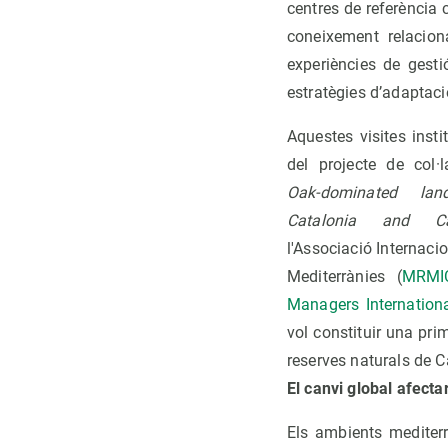
centres de referència 
coneixement relacion
experiències de gesti
estratègies d’adaptaci
Aquestes visites inst
del projecte de col·l
Oak-dominated lan
Catalonia and Cal
l'Associació Internaci
Mediterrànies (
MRMIC
Managers Internation
vol constituir una pri
reserves naturals de C
El canvi global afecta
Els ambients mediter