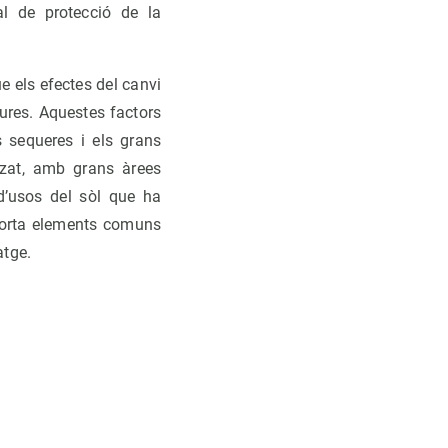
al de protecció de la
e els efectes del canvi
ures. Aquestes factors
s sequeres i els grans
tzat, amb grans àrees
d’usos del sòl que ha
porta elements comuns
atge.