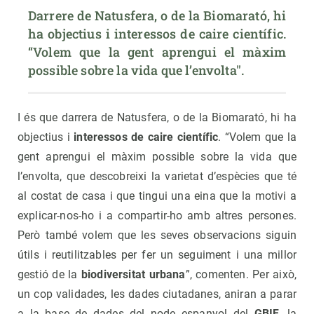
Darrere de Natusfera, o de la Biomarató, hi 
ha objectius i interessos de caire científic. 
“Volem que la gent aprengui el màxim 
possible sobre la vida que l’envolta".
I és que darrera de Natusfera, o de la Biomarató, hi ha
objectius i
interessos de caire científic
. “Volem que la
gent aprengui el màxim possible sobre la vida que
l’envolta, que descobreixi la varietat d’espècies que té
al costat de casa i que tingui una eina que la motivi a
explicar-nos-ho i a compartir-ho amb altres persones.
Però també volem que les seves observacions siguin
útils i reutilitzables per fer un seguiment i una millor
gestió de la
biodiversitat urbana
”, comenten. Per això,
un cop validades, les dades ciutadanes, aniran a parar
a la base de dades del node espanyol del
GBIF
, la