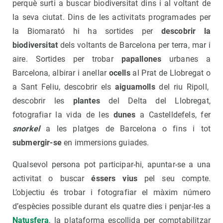
perquè surti a buscar biodiversitat dins i al voltant de
la seva ciutat. Dins de les activitats programades per
la Biomarató hi ha sortides per
descobrir la
biodiversitat
dels voltants de Barcelona per terra, mar i
aire. Sortides per trobar
papallones
urbanes a
Barcelona, albirar i anellar
ocells
al Prat de Llobregat o
a Sant Feliu, descobrir els
aiguamolls
del riu Ripoll,
descobrir les
plantes
del Delta del Llobregat,
fotografiar la vida de les
dunes
a Castelldefels, fer
snorkel
a les platges de Barcelona o fins i tot
submergir-se
en immersions guiades.
Qualsevol persona pot participar-hi, apuntar-se a una
activitat o buscar
éssers vius
pel seu compte.
L’objectiu és trobar i fotografiar el màxim número
d’espècies possible durant els quatre dies i penjar-les a
Natusfera
, la plataforma escollida per comptabilitzar