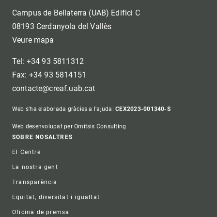
Campus de Bellaterra (UAB) Edifici C
08193 Cerdanyola del Vallès
Veure mapa
Tel: +34 93 5811312
Fax: +34 93 5814151
contacte@creaf.uab.cat
Web s'ha elaborada gràcies a l'ajuda:
CEX2023-001340-S
Web desenvolupat per Omitsis Consulting
Footer
SOBRE NOSALTRES
El Centre
La nostra gent
Transparència
Equitat, diversitat i igualtat
Oficina de premsa