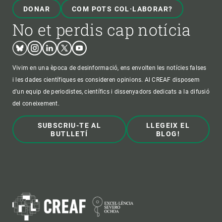
DONAR
COM POTS COL·LABORAR?
No et perdis cap notícia
Bluesky
Instagram
Linkedin
Twitter
Youtube
Vivim en una època de desinformació, ens envolten les notícies falses
i les dades científiques es consideren opinions. Al CREAF disposem
d'un equip de periodistes, científics i dissenyadors dedicats a la difusió
del coneixement.
SUBSCRIU-TE AL
LLEGEIX EL
BUTLLETÍ
BLOG!