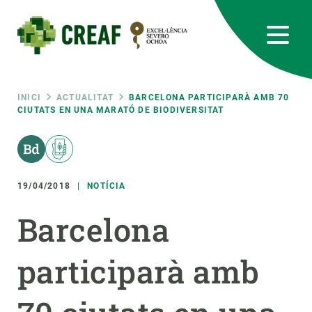
Vés
al
contingut
CREAF
EN
CA
ES
Bluesky
Instagram
Linkedin
Twitter
Youtube
RRSS
Fil
INICI
ACTUALITAT
BARCELONA PARTICIPARÀ AMB 70
CIUTATS EN UNA MARATÓ DE BIODIVERSITAT
Featured
INTRANET
d'ariadna
responsive
19/04/2018
NOTÍCIA
Responsive
SOBRE NOSALTRES
Barcelona
menu
RECERCA
participarà amb
CIÈNCIA EN ACCIÓ
UNEIX-TE A NOSALTRES