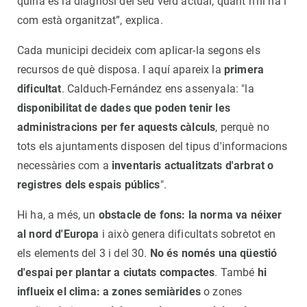
quina és la diagnosi del seu verd actual, quant n'hi ha i
com està organitzat”, explica.
Cada municipi decideix com aplicar-la segons els
recursos de què disposa. I aquí apareix la
primera
dificultat
. Calduch-Fernández ens assenyala: "la
disponibilitat de dades que poden tenir les
administracions per fer aquests càlculs
, perquè no
tots els ajuntaments disposen del tipus d'informacions
necessàries com a
inventaris actualitzats d'arbrat o
registres dels espais públics
".
Hi ha, a més, un
obstacle de fons: la norma va néixer
al nord d'Europa
i això genera dificultats sobretot en
els elements del 3 i del 30.
No és només una qüestió
d'espai per plantar a ciutats compactes
. També
hi
influeix el clima: a zones semiàrides
o zones