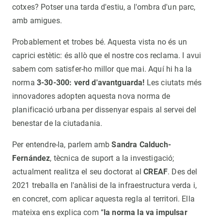
cotxes? Potser una tarda d'estiu, a l'ombra d'un parc,
amb amigues.
Probablement et trobes bé. Aquesta vista no és un
caprici estètic: és allò que el nostre cos reclama. I avui
sabem com satisfer-ho millor que mai. Aquí hi ha la
norma
3-30-300: verd d'avantguarda!
Les ciutats més
innovadores adopten aquesta nova norma de
planificació urbana per dissenyar espais al servei del
benestar de la ciutadania.
Per entendre-la, parlem amb
Sandra Calduch-
Fernández
, tècnica de suport a la investigació;
actualment realitza el seu doctorat al
CREAF
. Des del
2021 treballa en l'anàlisi de la infraestructura verda i,
en concret, com aplicar aquesta regla al territori. Ella
mateixa ens explica com “
la norma la va impulsar