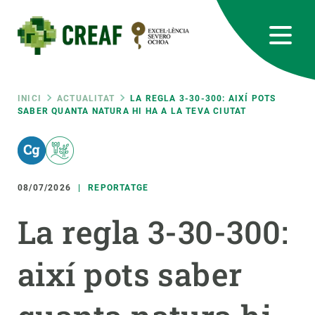
Vés
al
contingut
CREAF
EN
CA
ES
Bluesky
Instagram
Linkedin
Twitter
Youtube
RRSS
Fil
INICI
ACTUALITAT
LA REGLA 3-30-300: AIXÍ POTS
SABER QUANTA NATURA HI HA A LA TEVA CIUTAT
Featured
INTRANET
d'ariadna
responsive
08/07/2026
REPORTATGE
Responsive
SOBRE NOSALTRES
La regla 3-30-300:
menu
RECERCA
així pots saber
CIÈNCIA EN ACCIÓ
UNEIX-TE A NOSALTRES