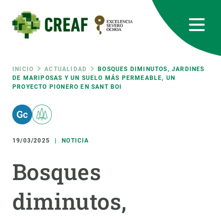
Pasar
al
contenido
principal
CREAF
EN
CA
ES
Bluesky
Instagram
Linkedin
Twitter
Youtube
RRSS
Ruta
INICIO
ACTUALIDAD
BOSQUES DIMINUTOS, JARDINES
DE MARIPOSAS Y UN SUELO MÁS PERMEABLE, UN
PROYECTO PIONERO EN SANT BOI
Featured
INTRANET
de
responsive
navegación
19/03/2025
NOTICIA
Responsive
SOBRE NOSOTROS
Bosques
menu
INVESTIGACIÓN
diminutos,
CIENCIA EN ACCIÓN
ÚNETE A NOSOTROS