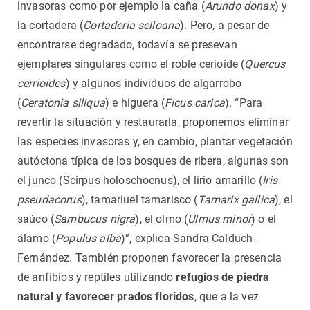
invasoras como por ejemplo la caña (
Arundo donax
) y
la cortadera (
Cortaderia selloana
). Pero, a pesar de
encontrarse degradado, todavía se presevan
ejemplares singulares como el roble cerioide (
Quercus
cerrioides
) y algunos individuos de algarrobo
(
Ceratonia siliqua
) e higuera (
Ficus carica
). “Para
revertir la situación y restaurarla, proponemos eliminar
las especies invasoras y, en cambio, plantar vegetación
autóctona típica de los bosques de ribera, algunas son
el junco (Scirpus holoschoenus), el lirio amarillo (
Iris
pseudacorus
), tamariuel tamarisco (
Tamarix gallica
), el
saúco (
Sambucus nigra
), el olmo (
Ulmus minor
) o el
álamo (
Populus alba
)”, explica Sandra Calduch-
Fernández. También proponen favorecer la presencia
de anfibios y reptiles utilizando
refugios de piedra
natural y favorecer prados floridos
, que a la vez