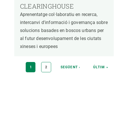
CLEARINGHOUSE
Aprenentatge col·laboratiu en recerca,
intercanvi d'informació i governança sobre
solucions basades en boscos urbans per
al futur desenvolupament de les ciutats
xineses i europees
Paginació
PÀGINA
1
PÀGINA
2
PÀGINA
SEGÜENT ›
ÚLTIMA
ÚLTIM »
ACTUAL
SEGÜENT
PÀGINA