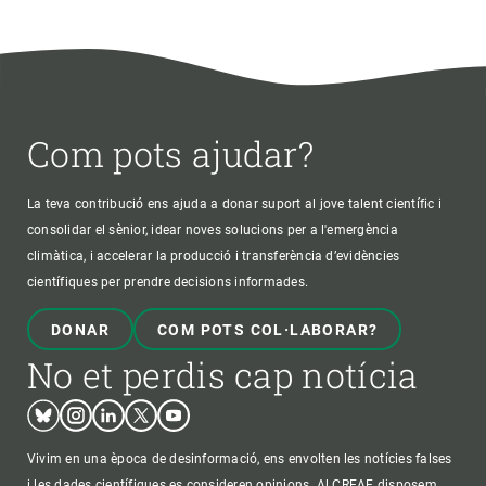
Com pots ajudar?
La teva contribució ens ajuda a donar suport al jove talent científic i
consolidar el sènior, idear noves solucions per a l'emergència
climàtica, i accelerar la producció i transferència d’evidències
científiques per prendre decisions informades.
DONAR
COM POTS COL·LABORAR?
No et perdis cap notícia
Bluesky
Instagram
Linkedin
Twitter
Youtube
Vivim en una època de desinformació, ens envolten les notícies falses
i les dades científiques es consideren opinions. Al CREAF disposem