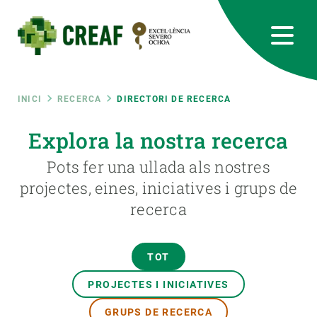
Vés
al
contingut
CREAF
EN
CA
ES
Bluesky
Instagram
Linkedin
Twitter
Youtube
RRSS
Fil
INICI
RECERCA
DIRECTORI DE RECERCA
Featured
Explora la nostra recerca
INTRANET
d'ariadna
Pots fer una ullada als nostres
responsive
projectes, eines, iniciatives i grups de
recerca
Responsive
SOBRE NOSALTRES
menu
RECERCA
TOT
CIÈNCIA EN ACCIÓ
PROJECTES I INICIATIVES
GRUPS DE RECERCA
UNEIX-TE A NOSALTRES