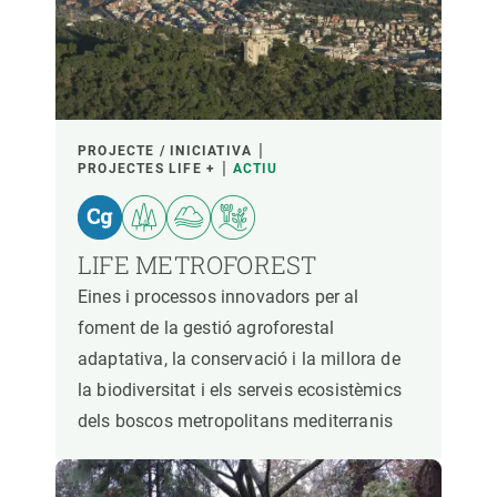
PARTICIPANTS
FINANÇAMENT
PROJECTE / INICIATIVA
PROJECTES LIFE +
ACTIU
ANY D'INICI
LIFE METROFOREST
Eines i processos innovadors per al
LIDERATGE CREAF
LIDERATGE EXTERN
foment de la gestió agroforestal
adaptativa, la conservació i la millora de
- QUALSEVOL -
ACTIU
INACTIU
la biodiversitat i els serveis ecosistèmics
dels boscos metropolitans mediterranis