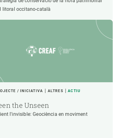
tratègia de conservació de la flora patrimonial
l litoral occitano-català
OJECTE / INICIATIVA
ALTRES
ACTIU
een the Unseen
ient l'invisible: Geociència en moviment