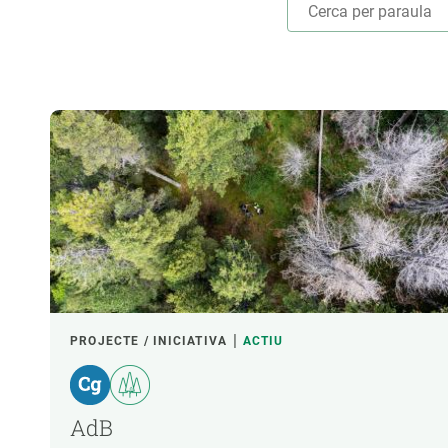
Marca i logotips
Observació de la t
Infraestructures
Temes transversal
Equitat, Diversitat i Inclusió (EDI)
Publicacions
Oficina de premsa
Synthesis Actions
Ciència oberta i gestió del coneixement
ÀMBITS TEMÀTICS
Documentació
LIDERAT PER
FINANÇAMENT
PROJECTE / INICIATIVA
ACTIU
LIDERATGE CREAF
AdB