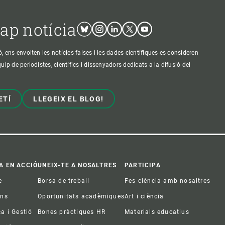
cap notícia
Bluesky
Instagram
Linkedin
Twitter
Youtube
ens envolten les notícies falses i les dades científiques es consideren
p de periodistes, científics i dissenyadors dedicats a la difusió del
ETÍ
LLEGEIX EL BLOG!
A EN ACCIÓ
UNEIX-TE A NOSALTRES
PARTICIPA
e
Borsa de treball
Fes ciència amb nosaltres
ons
Oportunitats acadèmiques
Art i ciència
ca i Gestió
Bones pràctiques HR
Materials educatius