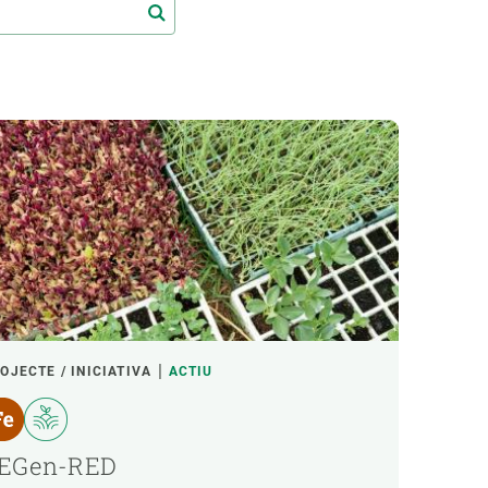
Biodiversitat
Canvi global
Funcionament dels ecosistemes
Observació de la terra
OJECTE / INICIATIVA
ACTIU
ACTIU
EGen-RED