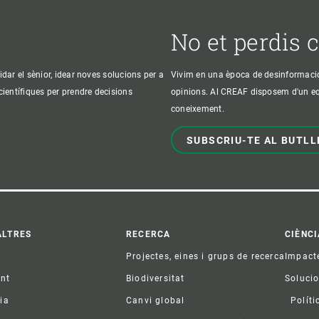
No et perdis 
idar el sènior, idear noves solucions per a
Vivim en una època de desinformació, 
 científiques per prendre decisions
opinions. Al CREAF disposem d'un equi
coneixement.
SUBSCRIU-TE AL BUTLL
ter
ALTRES
RECERCA
CIÈNCI
Projectes, eines i grups de recerca
Impact
ent
Biodiversitat
Soluci
ia
Canvi global
Políti