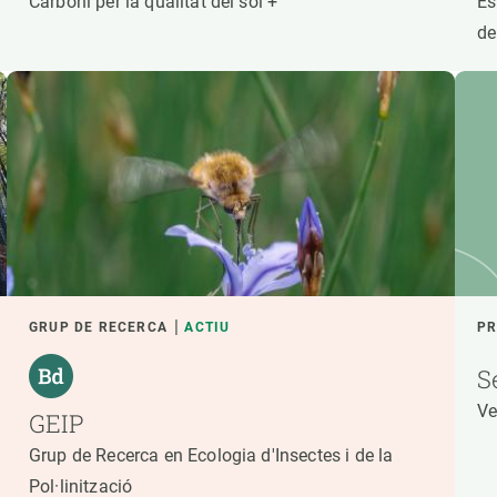
Carboni per la qualitat del sòl +
Es
de
GRUP DE RECERCA
ACTIU
PR
S
Ve
GEIP
Grup de Recerca en Ecologia d'Insectes i de la
Pol·linització