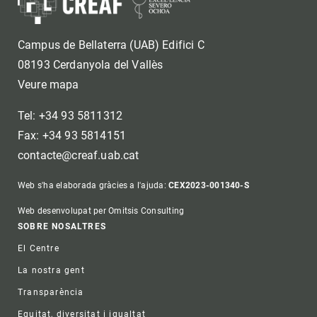
Campus de Bellaterra (UAB) Edifici C
08193 Cerdanyola del Vallès
Veure mapa
Tel: +34 93 5811312
Fax: +34 93 5814151
contacte@creaf.uab.cat
Web s'ha elaborada gràcies a l'ajuda:
CEX2023-001340-S
Web desenvolupat per Omitsis Consulting
Footer
SOBRE NOSALTRES
El Centre
La nostra gent
Transparència
Equitat, diversitat i igualtat