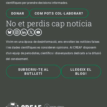
científiques per prendre decisions informades.
DONAR
COM POTS COL·LABORAR?
No et perdis cap notícia
Bluesky
Instagram
Linkedin
Twitter
Youtube
Vivim en una època de desinformació, ens envolten les notícies falses
i les dades científiques es consideren opinions. Al CREAF disposem
d'un equip de periodistes, científics i dissenyadors dedicats a la difusió
del coneixement.
SUBSCRIU-TE AL
LLEGEIX EL
BUTLLETÍ
BLOG!