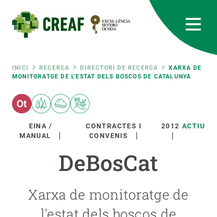
Vés
al
contingut
CREAF
EN
CA
ES
Bluesky
Instagram
Linkedin
Twitter
Youtube
RRSS
Fil
INICI
RECERCA
DIRECTORI DE RECERCA
XARXA DE
MONITORATGE DE L'ESTAT DELS BOSCOS DE CATALUNYA
Featured
INTRANET
d'ariadna
responsive
EINA /
CONTRACTES I
2012
ACTIU
MANUAL
CONVENIS
Responsive
SOBRE NOSALTRES
DeBosCat
menu
RECERCA
Xarxa de monitoratge de
CIÈNCIA EN ACCIÓ
l'estat dels boscos de
UNEIX-TE A NOSALTRES