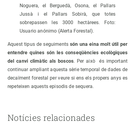
Noguera, el Berguedà, Osona, el Pallars
Jussà i el Pallars Sobirà, que totes
sobrepassen les 3000 hectàrees. Foto:
Usuario anónimo (Alerta Forestal).
Aquest tipus de seguiments
só
n una eina molt ú
til per
entendre quines só
n les conseqüè
ncies ecolò
giques
del canvi climà
tic als boscos
. Per això és important
continuar ampliant aquesta sèrie temporal de dades de
decaïment forestal per veure si ens els propers anys es
repeteixen aquests episodis de sequera.
Notícies relacionades