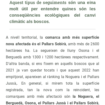
Aquest tipus de seguiments
 só
n una eina 
molt ú
til per entendre quines só
n les 
conseqüè
ncies ecolò
giques del canvi 
.
climà
tic als boscos
A nivell territorial, la
comarca amb m
é
s superfí
cie
nova afectada
és el Pallars Sobirà
, amb més de 2600
hectàrees ha. La segueixen de lluny Osona i el
Berguedà amb 1300 i 1200 hectàrees respectivament.
D’altra banda, si ens fixem en aquells boscos que al
2021 ja van quedar tocats i que aquest 2022 han
empitjorat, apareixen al rànking la Noguera i el Pallars
Jussà,. En general, si mirem tota la superfície
registrada, tan la nova com la reincident, les
comarques amb més afectació són
la Noguera, el
Berguedà, Osona, el Pallars Jussà i el Pallars Sobirà
,