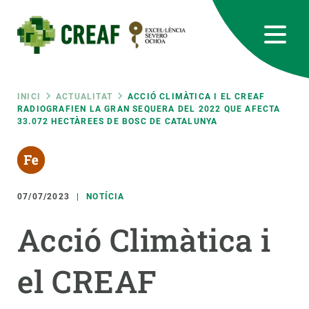
Vés
al
contingut
CREAF
EN
CA
ES
Bluesky
Instagram
Linkedin
Twitter
Youtube
RRSS
Fil
INICI
ACTUALITAT
ACCIÓ CLIMÀTICA I EL CREAF
RADIOGRAFIEN LA GRAN SEQUERA DEL 2022 QUE AFECTA
33.072 HECTÀREES DE BOSC DE CATALUNYA
Featured
INTRANET
d'ariadna
responsive
07/07/2023
NOTÍCIA
Responsive
SOBRE NOSALTRES
Acció Climàtica i
menu
RECERCA
el CREAF
CIÈNCIA EN ACCIÓ
UNEIX-TE A NOSALTRES