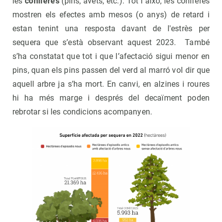
les
coníferes
(pins, avets, etc.). Tot i això, les coníferes
mostren els efectes amb mesos (o anys) de retard i
estan tenint una resposta davant de l'estrès per
sequera que s’està observant aquest 2023. També
s’ha constatat que tot i que l’afectació sigui menor en
pins, quan els pins passen del verd al marró vol dir que
aquell arbre ja s’ha mort. En canvi, en alzines i roures
hi ha més marge i després del decaïment poden
rebrotar si les condicions acompanyen.