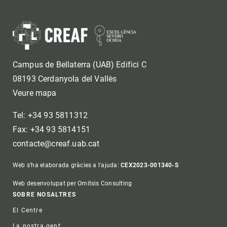
Campus de Bellaterra (UAB) Edifici C
08193 Cerdanyola del Vallès
Veure mapa
Tel: +34 93 5811312
Fax: +34 93 5814151
contacte@creaf.uab.cat
Web s'ha elaborada gràcies a l'ajuda:
CEX2023-001340-S
Web desenvolupat per Omitsis Consulting
Footer
SOBRE NOSALTRES
El Centre
La nostra gent