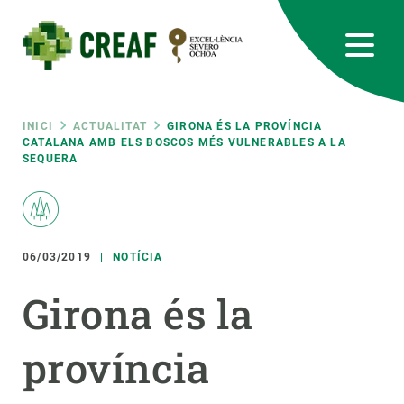
Vés
al
contingut
CREAF
EN
CA
ES
Bluesky
Instagram
Linkedin
Twitter
Youtube
RRSS
Fil
INICI
ACTUALITAT
GIRONA ÉS LA PROVÍNCIA
CATALANA AMB ELS BOSCOS MÉS VULNERABLES A LA
SEQUERA
Featured
INTRANET
d'ariadna
responsive
06/03/2019
NOTÍCIA
Responsive
SOBRE NOSALTRES
Girona és la
menu
RECERCA
província
CIÈNCIA EN ACCIÓ
UNEIX-TE A NOSALTRES