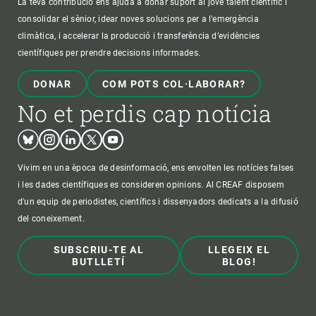
La teva contribució ens ajuda a donar suport al jove talent científic i
consolidar el sènior, idear noves solucions per a l'emergència
climàtica, i accelerar la producció i transferència d’evidències
científiques per prendre decisions informades.
DONAR
COM POTS COL·LABORAR?
No et perdis cap notícia
Bluesky
Instagram
Linkedin
Twitter
Youtube
Vivim en una època de desinformació, ens envolten les notícies falses
i les dades científiques es consideren opinions. Al CREAF disposem
d'un equip de periodistes, científics i dissenyadors dedicats a la difusió
del coneixement.
SUBSCRIU-TE AL
LLEGEIX EL
BUTLLETÍ
BLOG!