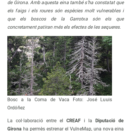
de Girona.
Amb aquesta eina també s’ha constatat que
els faigs i els roures són espècies molt vulnerables i
que els boscos de la Garrotxa són els que
concretament patiran més els efectes de les sequeres.
Bosc a la Coma de Vaca Foto: José Luuis
Ordóñez
La col·laboració entre el
CREAF
i la
Diputació de
Girona
ha permès estrenar el VulneMap, una nova eina