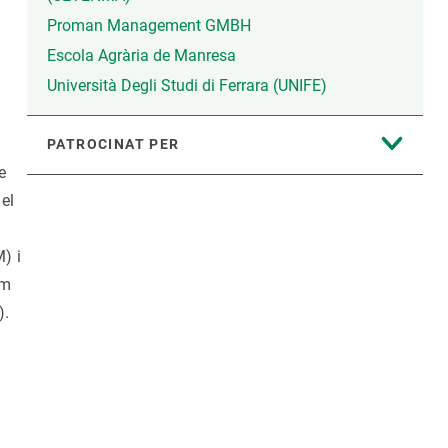
Proman Management GMBH
Escola Agrària de Manresa
Università Degli Studi di Ferrara (UNIFE)
PATROCINAT PER
e
 el
M) i
om
).