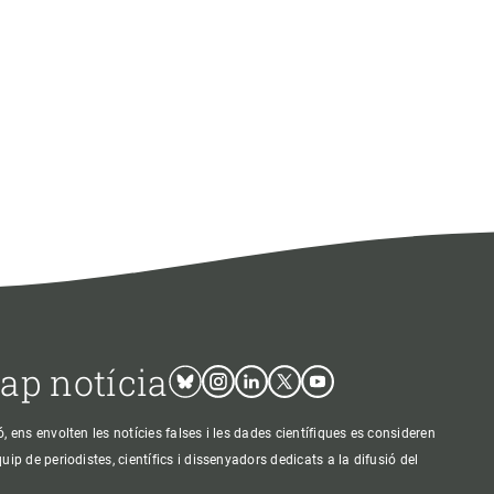
cap notícia
Bluesky
Instagram
Linkedin
Twitter
Youtube
ens envolten les notícies falses i les dades científiques es consideren
p de periodistes, científics i dissenyadors dedicats a la difusió del