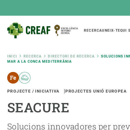
Vés
al
contingut
Main
RECERCA
UNEIX-TE
QUI 
CREAF
naviga
Fil
INICI
RECERCA
DIRECTORI DE RECERCA
SOLUCIONS IN
MAR A LA CONCA MEDITERRÀNIA
Featured
d'ariadna
INTRANET
Responsive
SOBRE NOSALTRES
RECERCA
responsive
PROJECTE / INICIATIVA
PROJECTES UNIÓ EUROPEA
El Centre
Directori de recerc
SEACURE
menu
Organització institucional
Biodiversitat
Transparència
Canvi global
La nostra gent
Funcionament dels
Solucions innovadores per preven