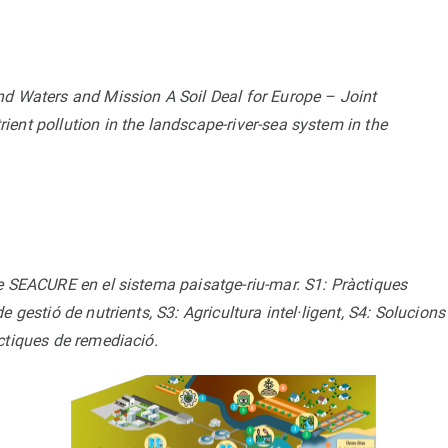
Waters and Mission A Soil Deal for Europe – Joint
ent pollution in the landscape-river-sea system in the
e SEACURE en el sistema paisatge-riu-mar. S1: Pràctiques
 gestió de nutrients, S3: Agricultura intel·ligent, S4: Solucions
ctiques de remediació.