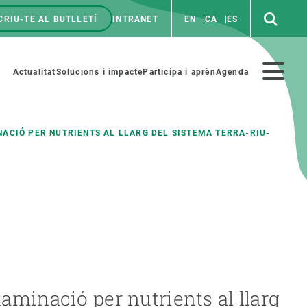
CRIU-TE AL BUTLLETÍ
INTRANET
EN
CA
ES
enú
p
Menú
Actualitat
Solucions i impacte
Participa i aprèn
Agenda
secundario
NACIÓ PER NUTRIENTS AL LLARG DEL SISTEMA TERRA-RIU-
PARTICIPA
NOTÍCIES I AGENDA
iència i art
Agenda
es ciència amb nosaltres
Esdeveniments anteriors
aterials educatius
Actualitat
COL·LABORA
Notícies
aminació per nutrients al llarg