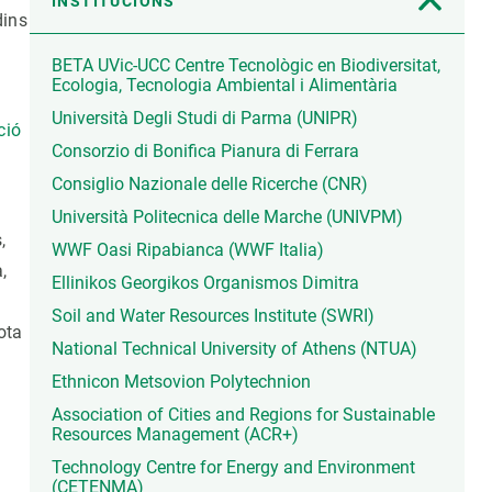
INSTITUCIONS
dins
BETA UVic-UCC Centre Tecnològic en Biodiversitat,
Ecologia, Tecnologia Ambiental i Alimentària
Università Degli Studi di Parma (UNIPR)
ció
Consorzio di Bonifica Pianura di Ferrara
Consiglio Nazionale delle Ricerche (CNR)
Università Politecnica delle Marche (UNIVPM)
,
WWF Oasi Ripabianca (WWF Italia)
,
Ellinikos Georgikos Organismos Dimitra
Soil and Water Resources Institute (SWRI)
ota
National Technical University of Athens (NTUA)
Ethnicon Metsovion Polytechnion
Association of Cities and Regions for Sustainable
Resources Management (ACR+)
Technology Centre for Energy and Environment
(CETENMA)