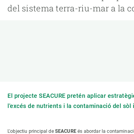
Marca i logotips
Observació de la t
del sistema terra-riu-mar a la 
Infraestructures
Temes transversal
Equitat, Diversitat i Inclusió (EDI)
Publicacions
Oficina de premsa
Synthesis Actions
Ciència oberta i gestió del coneixement
Documentació
El projecte SEACURE pretén aplicar estratègie
l'excés de nutrients i la contaminació del sòl
L'objectiu principal de
SEACURE
és abordar la contaminació