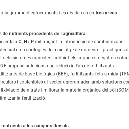
plia gamma d'enfocaments i es divideixen en
tres àrees
s de nutrients procedents de l'agricultura.
ficients a
C, N i P
mitjançant la introducció de combinacions
otencial en tecnologies de reciclatge de nutrients i pràctiques d
itat dels sistemes agrícoles i reduint els impactes negatius sobre
CURE proposa solucions que redueixin l'ús de fertilitzants
ilitzants de base biològica (BBF), fertilitzants fets a mida (TF
irculars i sostenibles al sector agroramader, amb solucions c
 lixiviació de nitrats i millorar la matèria orgànica del sòl (SOM
mitzar la fertilització.
e nutrients a les conques fluvials.