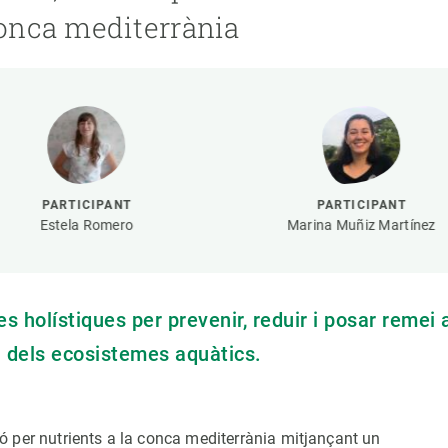
erra
Serveis tècnics
Programa de màsters i doctorat
conca mediterrània
s
Vine de visitant o sabàtic
Segell de bones pràctiques HRS4R
Un lloc on créixer
Desenvolupament de carrera
Seminaris i activitats internes
T’oferim formació
PARTICIPANT
PARTICIPANT
Estela Romero
Marina Muñiz Martínez
s holístiques per prevenir, reduir i posar remei 
 i dels ecosistemes aquàtics.
 per nutrients a la conca mediterrània mitjançant un