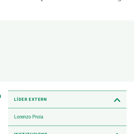
Biodiversitat
Canvi global
Funcionament dels ecosistemes
Observació de la terra
a
LÍDER EXTERN
Lorenzo Proia