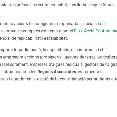
sta tres països i se centra en unitats territorials específiques 
nt innovacions tecnològiques, empresarials, socials i de
i estratègies europees existents (com el
Pla d'Acció Contamina
encial de replicabilitat i escalabilitat.
orporar la participació, la capacitació, el compromís i el
mprendre accions (propietaris i gestors de terres, agricultors
d’assessorament, empreses d’aigües residuals, gestors de l’aigua
col·laboració amb les
Regions Associades
, es fomenta la
atiu i durador en la gestió de la contaminació per nutrients a t