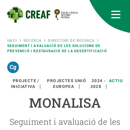
Vés
al
contingut
CREAF
EN
CA
ES
Bluesky
Instagram
Linkedin
Twitter
Youtube
RRSS
Fil
INICI
RECERCA
DIRECTORI DE RECERCA
SEGUIMENT I AVALUACIÓ DE LES SOLUCIONS DE
PREVENCIÓ I RESTAURACIÓ DE LA DESERTIFICACIÓ
Featured
INTRANET
d'ariadna
responsive
PROJECTE /
PROJECTES UNIÓ
2024
-
ACTIU
Responsive
INICIATIVA
EUROPEA
2028
SOBRE NOSALTRES
MONALISA
menu
RECERCA
CIÈNCIA EN ACCIÓ
Seguiment i avaluació de les
UNEIX-TE A NOSALTRES