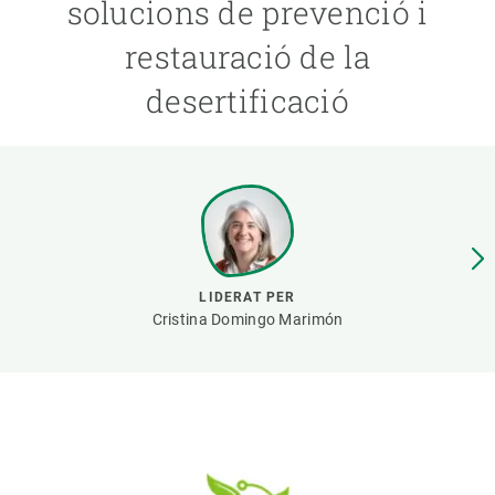
solucions de prevenció i
restauració de la
PARTICIPA
desertificació
NOTÍCIES I AGENDA
LIDERAT PER
Cristina Domingo Marimón