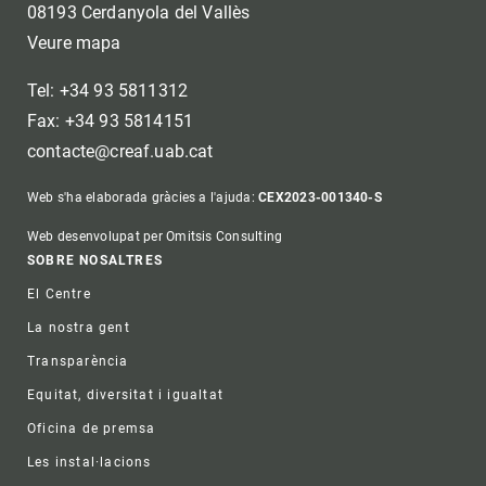
08193 Cerdanyola del Vallès
Veure mapa
Tel: +34 93 5811312
Fax: +34 93 5814151
contacte@creaf.uab.cat
Web s'ha elaborada gràcies a l'ajuda:
CEX2023-001340-S
Web desenvolupat per Omitsis Consulting
Footer
SOBRE NOSALTRES
El Centre
La nostra gent
Transparència
Equitat, diversitat i igualtat
Oficina de premsa
Les instal·lacions