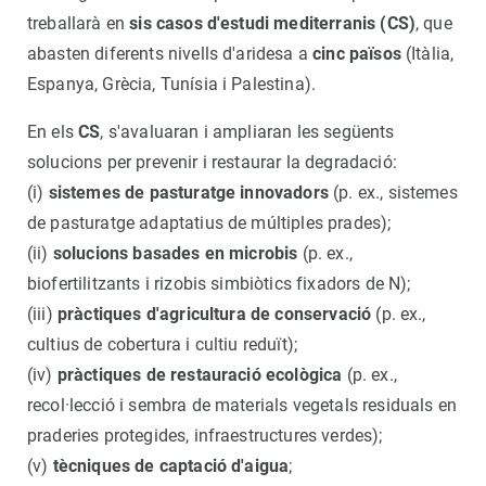
treballarà en
sis casos d'estudi mediterranis (CS)
, que
abasten diferents nivells d'aridesa a
cinc països
(Itàlia,
Espanya, Grècia, Tunísia i Palestina).
En els
CS
, s'avaluaran i ampliaran les següents
solucions per prevenir i restaurar la degradació:
(i)
sistemes de pasturatge innovadors
(p. ex., sistemes
de pasturatge adaptatius de múltiples prades);
(ii)
solucions basades en microbis
(p. ex.,
biofertilitzants i rizobis simbiòtics fixadors de N);
(iii)
pràctiques d'agricultura de conservació
(p. ex.,
cultius de cobertura i cultiu reduït);
(iv)
pràctiques de restauració ecològica
(p. ex.,
recol·lecció i sembra de materials vegetals residuals en
praderies protegides, infraestructures verdes);
(v)
tècniques de captació d'aigua
;