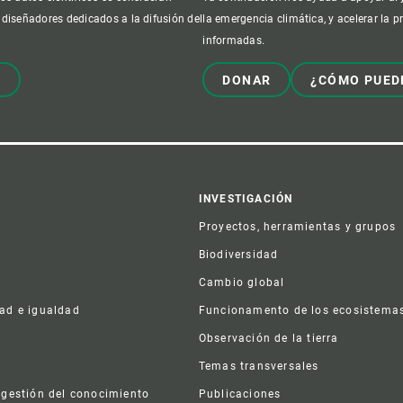
 diseñadores dedicados a la difusión del
la emergencia climática, y acelerar la 
informadas.
!
DONAR
¿CÓMO PUED
er
INVESTIGACIÓN
Proyectos, herramientas y grupos
Biodiversidad
Cambio global
dad e igualdad
Funcionamento de los ecosistema
a
Observación de la tierra
s
Temas transversales
 gestión del conocimiento
Publicaciones