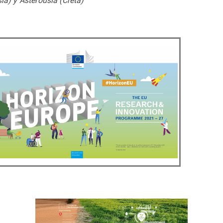
ia) y Asterousia (Creta)