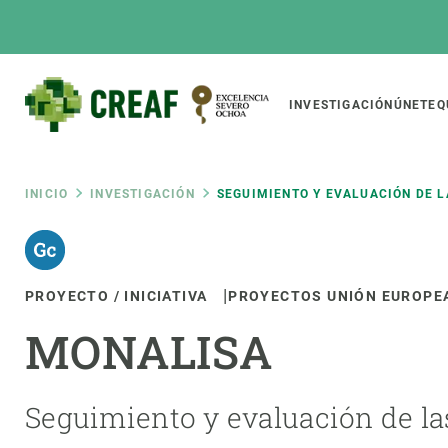
Pasar
al
contenido
principal
Main
INVESTIGACIÓN
ÚNETE
Q
CREAF
naviga
Ruta
INICIO
INVESTIGACIÓN
SEGUIMIENTO Y EVALUACIÓN DE L
Featured
de
INTRANET
PROYECTO / INICIATIVA
PROYECTOS UNIÓN EUROPE
Responsive
SOBRE NOSOTROS
INVEST
responsive
navegación
MONALISA
El Centro
Director
menu
Organización institucional
Biodiver
Transparencia
Cambio 
Seguimiento y evaluación de las
Nuestra gente
Funcion