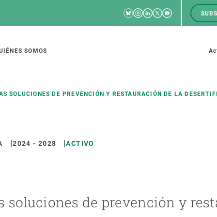
Bluesky
Instagram
Linkedin
Twitter
Youtube
SUBS
RRSS
M
to
UIÉNES SOMOS
Ac
tion
AS SOLUCIONES DE PREVENCIÓN Y RESTAURACIÓN DE LA DESERTIF
A
2024
-
2028
ACTIVO
IGACIÓN
CIENCIA EN ACCIÓN
ÚNETE A 
io de investigación
Impacto
Bolsa de t
sidad
Soluciones
Estrategi
global
Innovación
Oportunid
 soluciones de prevención y resta
amento de ecosistemas
Política y gestión
Pide tu 