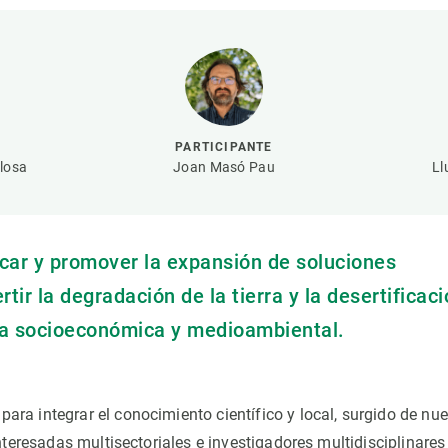
ión de la Tierra
Servicios técnicos
Pide tu 
ransversales
Programa
ciones
Visitante
s Actions
Un lugar d
Desarroll
PARTICIPANTE
Seminario
losa
Joan Masó Pau
Ll
Te ofrec
icar y promover la expansión de soluciones
ir la degradación de la tierra y la desertificac
ia socioeconómica y medioambiental.
ara integrar el conocimiento científico y local, surgido de nu
teresadas multisectoriales e investigadores multidisciplinares