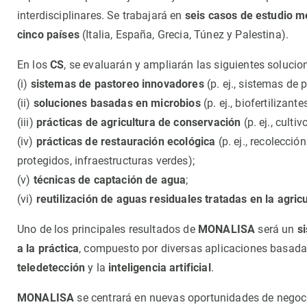
Observación de la Tierra
interdisciplinares. Se trabajará en
seis casos de estudio m
cinco países
(Italia, España, Grecia, Túnez y Palestina).
En los
CS
, se evaluarán y ampliarán las siguientes solucio
(i)
sistemas de pastoreo innovadores
(p. ej., sistemas de 
(ii)
soluciones basadas en microbios
(p. ej., biofertilizant
(iii)
prácticas de agricultura de conservación
(p. ej., culti
(iv)
prácticas de restauración ecológica
(p. ej., recolecci
protegidos, infraestructuras verdes);
(v)
técnicas de captación de agua
;
(vi)
reutilización de aguas residuales tratadas en la agric
Uno de los principales resultados de
MONALISA
será un
s
a la práctica
, compuesto por diversas aplicaciones basad
teledetección
y la
inteligencia artificial
.
MONALISA
se centrará en nuevas oportunidades de negocio