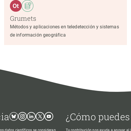
Grumets
Métodos y aplicaciones en teledetección y sistemas
de información geográfica
cia
¿Cómo puedes
Bluesky
Instagram
Linkedin
Twitter
Youtube
os datos científicos se consideran
Tu contribución nos ayuda a apoyar al j