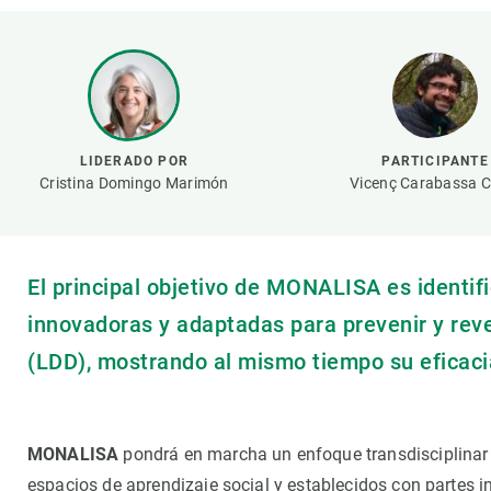
Marca y logotipos
Observac
Instalaciones
Temas t
Equidad, Diversidad e Inclusión (EDI)
Publica
Oficina de prensa
Synthesi
Ciencia abierta y gestión del conocimiento
LIDERADO POR
PARTICIPANTE
Documentación
Cristina Domingo Marimón
Vicenç Carabassa C
NOTICIAS Y AGENDA
Agenda
El principal objetivo de MONALISA es identif
Eventos anteriores
innovadoras y adaptadas para prevenir y revert
Actualidad
(LDD), mostrando al mismo tiempo su eficac
Noticias
Biodiversidad
Cambio global
MONALISA
pondrá en marcha un enfoque transdisciplinar p
Funcionamiento de los ecosistemas
espacios de aprendizaje social y establecidos con partes in