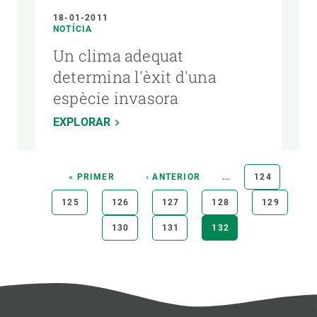
18-01-2011
NOTÍCIA
Un clima adequat
determina l'èxit d'una
espècie invasora
EXPLORAR
Paginació
…
PRIMERA
« PRIMER
PÀGINA
‹ ANTERIOR
PÀGINA
124
PÀGINA
ANTERIOR
PÀGINA
125
PÀGINA
126
PÀGINA
127
PÀGINA
128
PÀGINA
129
PÀGINA
130
PÀGINA
131
PÀGINA
132
ACTUAL