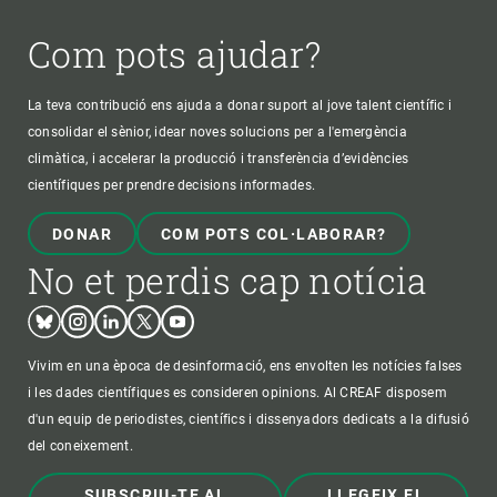
Com pots ajudar?
La teva contribució ens ajuda a donar suport al jove talent científic i
consolidar el sènior, idear noves solucions per a l'emergència
climàtica, i accelerar la producció i transferència d’evidències
científiques per prendre decisions informades.
DONAR
COM POTS COL·LABORAR?
No et perdis cap notícia
Bluesky
Instagram
Linkedin
Twitter
Youtube
Vivim en una època de desinformació, ens envolten les notícies falses
i les dades científiques es consideren opinions. Al CREAF disposem
d'un equip de periodistes, científics i dissenyadors dedicats a la difusió
del coneixement.
SUBSCRIU-TE AL
LLEGEIX EL