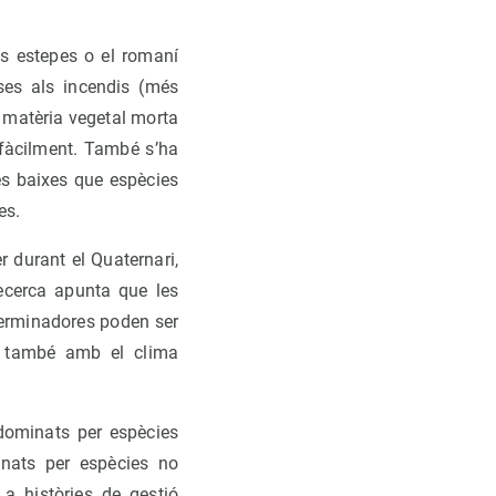
es estepes o el romaní
ses als incendis (més
 matèria vegetal morta
 fàcilment. També s’ha
s baixes que espècies
es.
 durant el Quaternari,
recerca apunta que les
 germinadores poden ser
nó també amb el clima
 dominats per espècies
inats per espècies no
 a històries de gestió