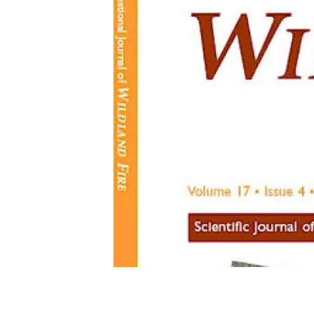
Marca i logotips
Observació de la t
Infraestructures
Temes transversal
Equitat, Diversitat i Inclusió (EDI)
Publicacions
Oficina de premsa
Synthesis Actions
Ciència oberta i gestió del coneixement
Documentació