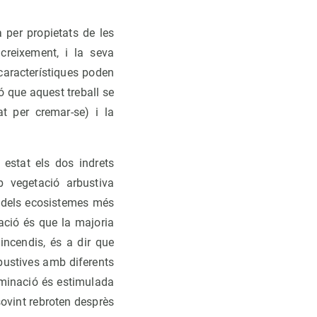
 per propietats de les
creixement, i la seva
característiques poden
ó que aquest treball se
at per cremar-se) i la
estat els dos indrets
 vegetació arbustiva
n dels ecosistemes més
ació és que la majoria
incendis, és a dir que
rbustives amb diferents
erminació és estimulada
ovint rebroten desprès