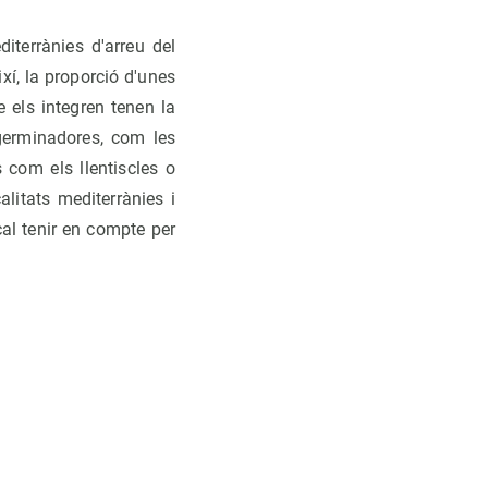
terrànies d'arreu del
xí, la proporció d'unes
e els integren tenen la
 germinadores, com les
 com els llentiscles o
litats mediterrànies i
al tenir en compte per