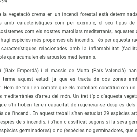
-794
 la vegetació crema en un incendi forestal està determinada
es amb característiques com per exemple, el seu tipus de 
ecosistemes com els nostres matollars mediterranis, aquestes 
hi hagi espècies més propenses als incendis, i és per aquesta ra
 característiques relacionades amb la inflamabilitat (facilit
ble que acumulen els arbustos mediterranis.
í (Baix Empordà) i el massís de Murta (País Valencià) han 
 a terme aquest estudi ja que es tracta de dos zones amb
. Hem de tenir en compte que els matollars constitueixen u
 mediterrànies d’arreu del món. Un tret típic d’aquesta veget
que s’hi troben tenen capacitat de regenerar-se després dels 
és de l’incendi. En aquest treball s’han estudiat 29 espècies a
esprés dels incendis, i s’han classificat segons si la seva g
(espècies germinadores) o no (espècies no germinadores, que s