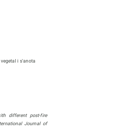
 vegetal i s'anota
h different post-fire
ternational Journal of