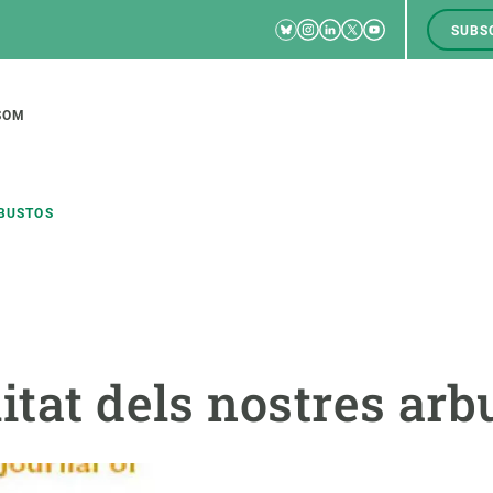
Bluesky
Instagram
Linkedin
Twitter
Youtube
SUBS
RRSS
M
to
SOM
tion
RBUSTOS
CIÈNCIA EN ACCIÓ
UNEIX-TE A NOSALTRES
a
Impacte
Borsa de treball
C
itat dels nostres arb
Solucions
Oportunitats acadèmiques
F
Innovació
Demana la teva MSCA-PF
M
 ecosistemes
Política i gestió
Demana la teva beca ERC