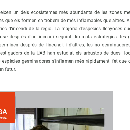
tueixen un dels ecosistemes més abundants de les zones medi
es que els formen en trobem de més inflamables que altres. Ai
isc d'incendi de la regió. La majoria d'espècies llenyoses qu
r-se després d'un incendi seguint diferents estratègies: les
germinen després de l'incendi, i d'altres, les no germinadores
Investigadors de la UAB han estudiat els arbustos de dues loca
 espècies germinadores s’inflamen més ràpidament, fet que c
un futur.