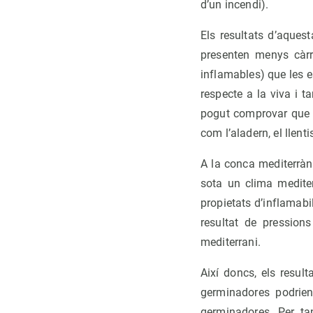
d’un incendi).
Els resultats d’aques
presenten menys càrr
inflamables) que les 
respecte a la viva i 
pogut comprovar que 
com l’aladern, el llent
A la conca mediterràn
sota un clima mediter
propietats d’inflamabi
resultat de pression
mediterrani.
Així doncs, els resul
germinadores podrien
germinadores. Per tan