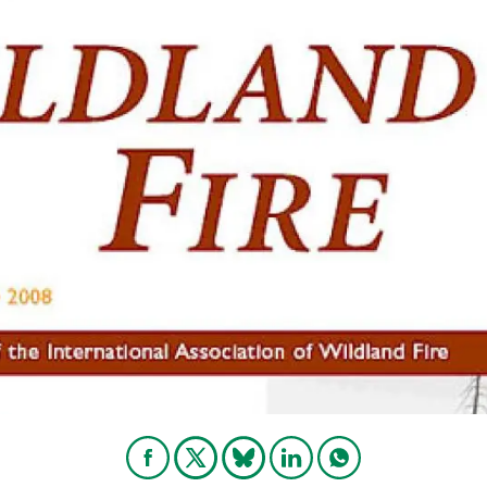
erra
Serveis tècnics
Programa de màsters i doctorat
s
Vine de visitant o sabàtic
Segell de bones pràctiques HRS4R
Un lloc on créixer
Desenvolupament de carrera
Seminaris i activitats internes
T’oferim formació