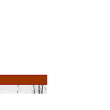
Biodiversitat
Canvi global
Funcionament dels ecosistemes
Observació de la terra