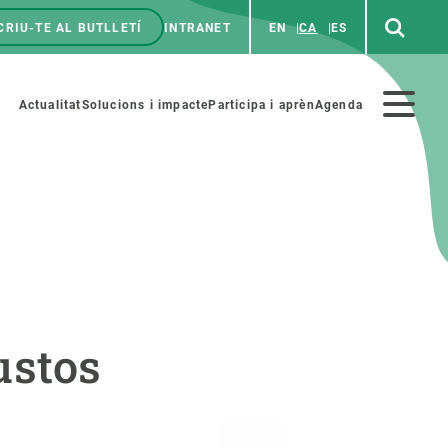
CRIU-TE AL BUTLLETÍ
INTRANET
EN
CA
ES
enú
p
Menú
Actualitat
Solucions i impacte
Participa i aprèn
Agenda
secundario
PARTICIPA
NOTÍCIES I AGENDA
iència i art
Agenda
ustos
es ciència amb nosaltres
Esdeveniments anteriors
aterials educatius
Actualitat
COL·LABORA
Notícies