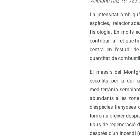
Wildland fire, 19: 783
La intensitat amb què
espècies, relacionad
fisiologia. En molts 
contribuir al fet que 
centra en l’estudi de
quantitat de combusti
El massís del Montgr
escollits per a dur
mediterrània semblant
abundants a les zones
d’espècies llenyoses 
tornen a créixer despr
tipus de regeneració d
després d’un incendi 