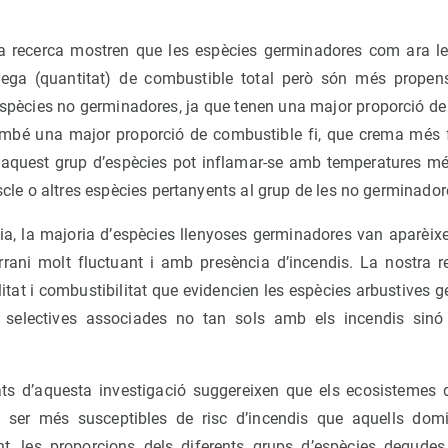
ta recerca mostren que les espècies germinadores com ara l
ega (quantitat) de combustible total però són més propen
espècies no germinadores, ja que tenen una major proporció de
també una major proporció de combustible fi, que crema més
aquest grup d’espècies pot inflamar-se amb temperatures mé
iscle o altres espècies pertanyents al grup de les no germinador
ia, la majoria d’espècies llenyoses germinadores van aparèixer
rani molt fluctuant i amb presència d’incendis. La nostra 
litat i combustibilitat que evidencien les espècies arbustives
s selectives associades no tan sols amb els incendis si
tats d’aquesta investigació suggereixen que els ecosistemes
 ser més susceptibles de risc d’incendis que aquells dom
t, les proporcions dels diferents grups d’espècies degudes