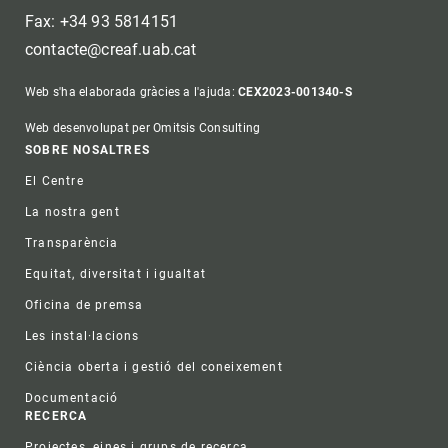
Fax: +34 93 5814151
contacte@creaf.uab.cat
Web s'ha elaborada gràcies a l'ajuda:
CEX2023-001340-S
Web desenvolupat per Omitsis Consulting
Footer
SOBRE NOSALTRES
El Centre
La nostra gent
Transparència
Equitat, diversitat i igualtat
Oficina de premsa
Les instal·lacions
Ciència oberta i gestió del coneixement
Documentació
RECERCA
Projectes, eines i grups de recerca