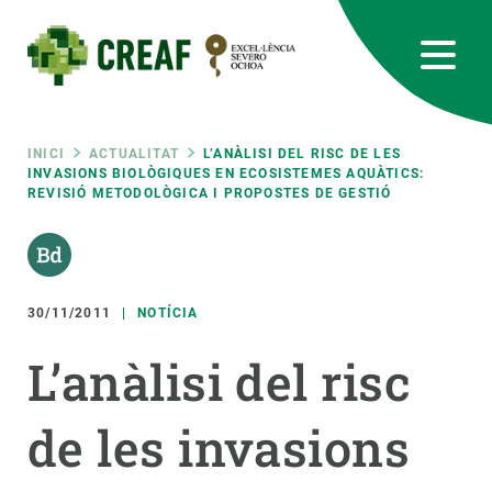
Vés
al
contingut
CREAF
EN
CA
ES
Bluesky
Instagram
Linkedin
Twitter
Youtube
RRSS
Fil
INICI
ACTUALITAT
L’ANÀLISI DEL RISC DE LES
INVASIONS BIOLÒGIQUES EN ECOSISTEMES AQUÀTICS:
REVISIÓ METODOLÒGICA I PROPOSTES DE GESTIÓ
Featured
INTRANET
d'ariadna
responsive
30/11/2011
NOTÍCIA
Responsive
SOBRE NOSALTRES
L’anàlisi del risc
menu
RECERCA
de les invasions
CIÈNCIA EN ACCIÓ
UNEIX-TE A NOSALTRES