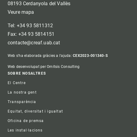
08193 Cerdanyola del Vallès
Veure mapa
Tel: +34 93 5811312
Fax: +34 93 5814151
contacte@creaf.uab.cat
Web s'ha elaborada gràcies a l'ajuda:
CEX2023-001340-S
Web desenvolupat per Omitsis Consulting
Footer
SOBRE NOSALTRES
El Centre
La nostra gent
Transparència
Equitat, diversitat i igualtat
Oficina de premsa
Les instal·lacions