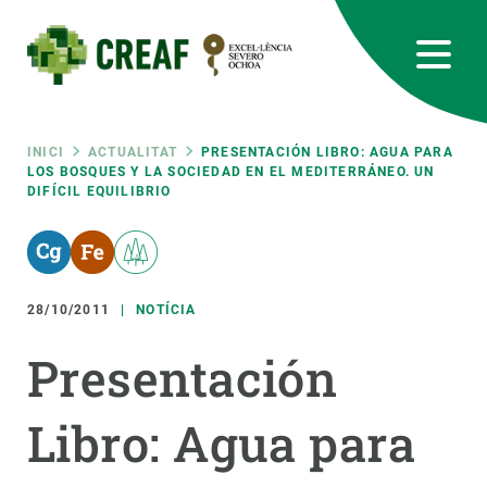
Vés
al
contingut
CREAF
EN
CA
ES
Bluesky
Instagram
Linkedin
Twitter
Youtube
RRSS
Fil
INICI
ACTUALITAT
PRESENTACIÓN LIBRO: AGUA PARA
LOS BOSQUES Y LA SOCIEDAD EN EL MEDITERRÁNEO. UN
DIFÍCIL EQUILIBRIO
Featured
INTRANET
d'ariadna
responsive
28/10/2011
NOTÍCIA
Responsive
SOBRE NOSALTRES
Presentación
menu
RECERCA
Libro: Agua para
CIÈNCIA EN ACCIÓ
UNEIX-TE A NOSALTRES