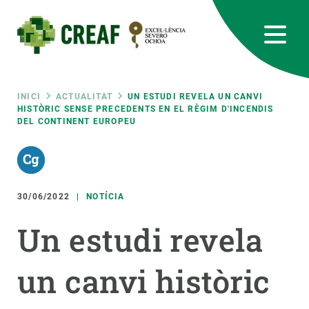
Vés
al
contingut
CREAF
EN
CA
ES
Bluesky
Instagram
Linkedin
Twitter
Youtube
RRSS
Fil
INICI
ACTUALITAT
UN ESTUDI REVELA UN CANVI
HISTÒRIC SENSE PRECEDENTS EN EL RÈGIM D'INCENDIS
DEL CONTINENT EUROPEU
Featured
INTRANET
d'ariadna
responsive
30/06/2022
NOTÍCIA
Responsive
SOBRE NOSALTRES
Un estudi revela
menu
RECERCA
un canvi històric
CIÈNCIA EN ACCIÓ
UNEIX-TE A NOSALTRES