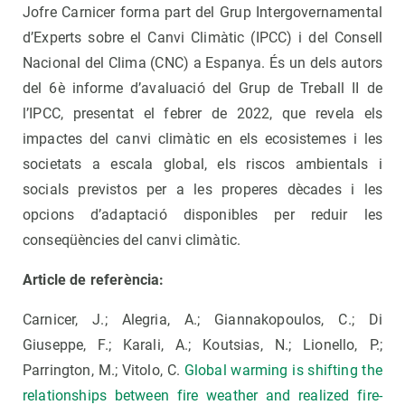
Jofre Carnicer forma part del Grup Intergovernamental
d’Experts sobre el Canvi Climàtic (IPCC) i del Consell
Nacional del Clima (CNC) a Espanya. És un dels autors
del 6è informe d’avaluació del Grup de Treball II de
l’IPCC, presentat el febrer de 2022, que revela els
impactes del canvi climàtic en els ecosistemes i les
societats a escala global, els riscos ambientals i
socials previstos per a les properes dècades i les
opcions d’adaptació disponibles per reduir les
conseqüències del canvi climàtic.
Article de referència:
Carnicer, J.; Alegria, A.; Giannakopoulos, C.; Di
Giuseppe, F.; Karali, A.; Koutsias, N.; Lionello, P.;
Parrington, M.; Vitolo, C.
Global warming is shifting the
relationships between fire weather and realized fire-