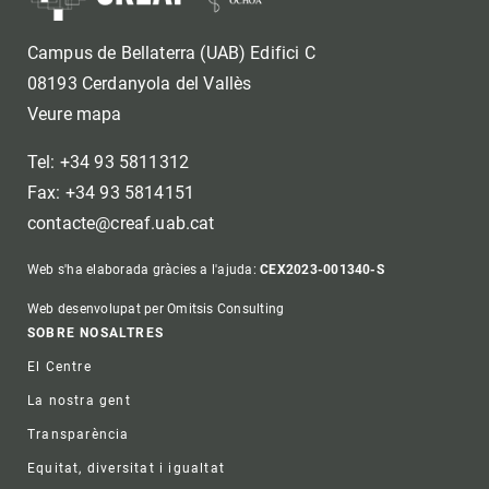
Campus de Bellaterra (UAB) Edifici C
08193 Cerdanyola del Vallès
Veure mapa
Tel: +34 93 5811312
Fax: +34 93 5814151
contacte@creaf.uab.cat
Web s'ha elaborada gràcies a l'ajuda:
CEX2023-001340-S
Web desenvolupat per Omitsis Consulting
Footer
SOBRE NOSALTRES
El Centre
La nostra gent
Transparència
Equitat, diversitat i igualtat