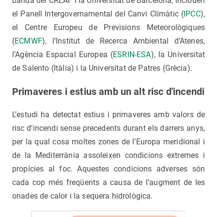
banda del CREAF i la Universitat de Barcelona, inclouen
el Panell Intergovernamental del Canvi Climàtic (
IPCC
),
el Centre Europeu de Previsions Meteorològiques
(
ECMWF
), l’Institut de Recerca Ambiental d’Atenes,
l’Agència Espacial Europea (
ESRIN-ESA
), la Universitat
de Salento (Itàlia) i la Universitat de Patres (Grècia).
Primaveres i estius amb un alt risc d'incendi
L’estudi ha detectat estius i primaveres amb valors de
risc d’incendi sense precedents durant els darrers anys,
per la qual cosa moltes zones de l’Europa meridional i
de la Mediterrània assoleixen condicions extremes i
propícies al foc. Aquestes condicions adverses són
cada cop més freqüents a causa de l’augment de les
onades de calor i la sequera hidrològica.