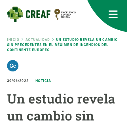
Pasar
al
contenido
principal
CREAF
EN
CA
ES
Bluesky
Instagram
Linkedin
Twitter
Youtube
RRSS
Ruta
INICIO
ACTUALIDAD
UN ESTUDIO REVELA UN CAMBIO
SIN PRECEDENTES EN EL RÉGIMEN DE INCENDIOS DEL
CONTINENTE EUROPEO
Featured
INTRANET
de
responsive
navegación
30/06/2022
NOTICIA
Responsive
SOBRE NOSOTROS
Un estudio revela
menu
INVESTIGACIÓN
un cambio sin
CIENCIA EN ACCIÓN
ÚNETE A NOSOTROS