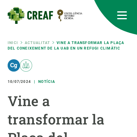
Vés
al
contingut
CREAF
EN
CA
ES
Bluesky
Instagram
Linkedin
Twitter
Youtube
RRSS
Fil
INICI
ACTUALITAT
VINE A TRANSFORMAR LA PLAÇA
DEL CONEIXEMENT DE LA UAB EN UN REFUGI CLIMÀTIC
Featured
INTRANET
d'ariadna
responsive
10/07/2024
NOTÍCIA
Responsive
SOBRE NOSALTRES
Vine a
menu
RECERCA
transformar la
CIÈNCIA EN ACCIÓ
UNEIX-TE A NOSALTRES