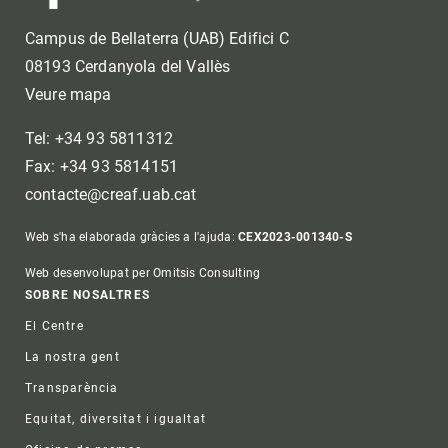
Campus de Bellaterra (UAB) Edifici C
08193 Cerdanyola del Vallès
Veure mapa
Tel: +34 93 5811312
Fax: +34 93 5814151
contacte@creaf.uab.cat
Web s'ha elaborada gràcies a l'ajuda:
CEX2023-001340-S
Web desenvolupat per Omitsis Consulting
Footer
SOBRE NOSALTRES
El Centre
La nostra gent
Transparència
Equitat, diversitat i igualtat