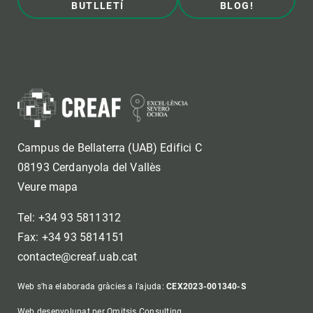
BUTLLETÍ
BLOG!
Campus de Bellaterra (UAB) Edifici C
08193 Cerdanyola del Vallès
Veure mapa
Tel: +34 93 5811312
Fax: +34 93 5814151
contacte@creaf.uab.cat
Web s'ha elaborada gràcies a l'ajuda:
CEX2023-001340-S
Web desenvolupat per Omitsis Consulting