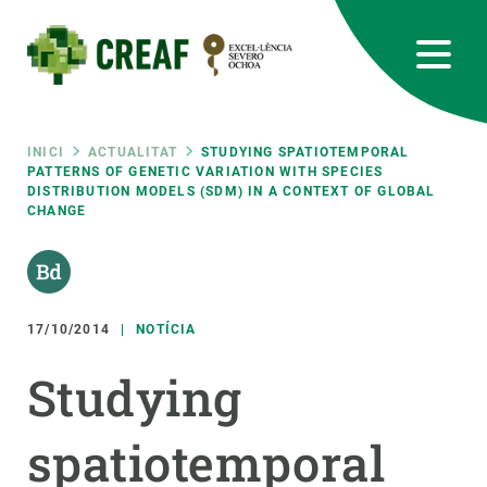
Vés
al
contingut
CREAF
EN
CA
ES
Bluesky
Instagram
Linkedin
Twitter
Youtube
RRSS
Fil
INICI
ACTUALITAT
STUDYING SPATIOTEMPORAL
PATTERNS OF GENETIC VARIATION WITH SPECIES
DISTRIBUTION MODELS (SDM) IN A CONTEXT OF GLOBAL
Featured
INTRANET
CHANGE
d'ariadna
responsive
Responsive
17/10/2014
NOTÍCIA
SOBRE NOSALTRES
Studying
menu
RECERCA
CIÈNCIA EN ACCIÓ
spatiotemporal
UNEIX-TE A NOSALTRES