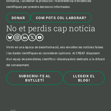
climàtica, i accelerar la producció i transferència d’evidències
científiques per prendre decisions informades.
DONAR
COM POTS COL·LABORAR?
No et perdis cap notícia
Bluesky
Instagram
Linkedin
Twitter
Youtube
Vivim en una època de desinformació, ens envolten les notícies falses
i les dades científiques es consideren opinions. Al CREAF disposem
d'un equip de periodistes, científics i dissenyadors dedicats a la difusió
del coneixement.
SUBSCRIU-TE AL
LLEGEIX EL
BUTLLETÍ
BLOG!