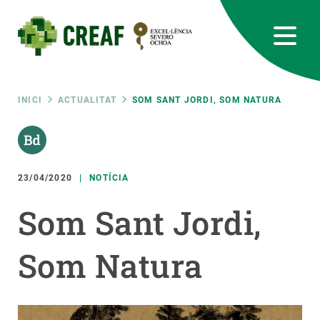
Vés
al
contingut
CREAF
EN
CA
ES
Bluesky
Instagram
Linkedin
Twitter
Youtube
RRSS
Fil
INICI
ACTUALITAT
SOM SANT JORDI, SOM NATURA
Featured
INTRANET
d'ariadna
responsive
23/04/2020
NOTÍCIA
Responsive
Som Sant Jordi,
SOBRE NOSALTRES
menu
Som Natura
RECERCA
CIÈNCIA EN ACCIÓ
UNEIX-TE A NOSALTRES