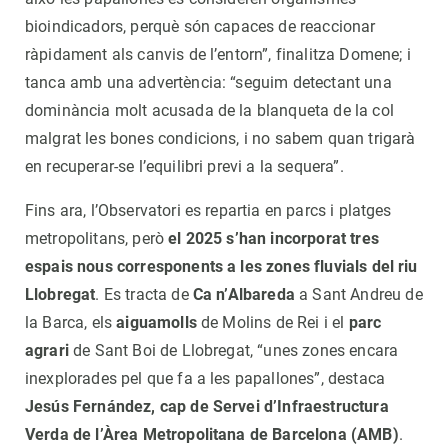
bioindicadors, perquè són capaces de reaccionar
ràpidament als canvis de l’entorn”, finalitza Domene; i
tanca amb una advertència: “seguim detectant una
dominància molt acusada de la blanqueta de la col
malgrat les bones condicions, i no sabem quan trigarà
en recuperar-se l’equilibri previ a la sequera”.
Fins ara, l’Observatori es repartia en parcs i platges
metropolitans, però
el 2025 s’han incorporat tres
espais nous corresponents a les zones fluvials del riu
Llobregat
. Es tracta de
Ca n’Albareda
a Sant Andreu de
la Barca, els
aiguamolls
de Molins de Rei i el
parc
agrari
de Sant Boi de Llobregat, “unes zones encara
inexplorades pel que fa a les papallones”, destaca
Jesús Fernández, cap de Servei d’Infraestructura
Verda de l’Àrea Metropolitana de Barcelona (AMB)
.