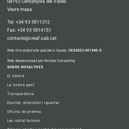
08193 Cerdanyola del Vallès
Veure mapa
Tel: +34 93 5811312
Fax: +34 93 5814151
contacte@creaf.uab.cat
Web s'ha elaborada gràcies a l'ajuda:
CEX2023-001340-S
Web desenvolupat per Omitsis Consulting
Footer
SOBRE NOSALTRES
El Centre
La nostra gent
Transparència
Equitat, diversitat i igualtat
Oficina de premsa
Les instal·lacions