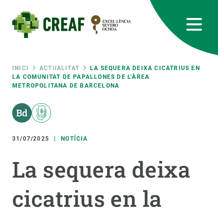
Vés
al
contingut
CREAF
EN
CA
ES
Bluesky
Instagram
Linkedin
Twitter
Youtube
RRSS
Fil
INICI
ACTUALITAT
LA SEQUERA DEIXA CICATRIUS EN
LA COMUNITAT DE PAPALLONES DE L’ÀREA
METROPOLITANA DE BARCELONA
Featured
INTRANET
d'ariadna
responsive
31/07/2025
NOTÍCIA
Responsive
SOBRE NOSALTRES
La sequera deixa
menu
RECERCA
cicatrius en la
CIÈNCIA EN ACCIÓ
UNEIX-TE A NOSALTRES