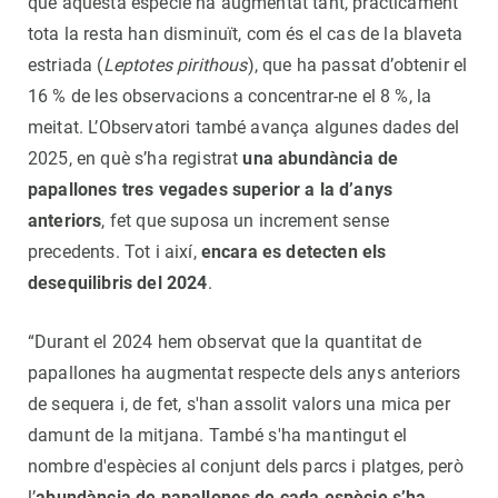
que aquesta espècie ha augmentat tant, pràcticament
tota la resta han disminuït, com és el cas de la blaveta
estriada (
Leptotes pirithous
), que ha passat d’obtenir el
16 % de les observacions a concentrar-ne el 8 %, la
meitat. L’Observatori també avança algunes dades del
2025, en què s’ha registrat
una abundància de
papallones tres vegades superior a la d’anys
anteriors
, fet que suposa un increment sense
precedents. Tot i així,
encara es detecten els
desequilibris del 2024
.
“Durant el 2024 hem observat que la quantitat de
papallones ha augmentat respecte dels anys anteriors
de sequera i, de fet, s'han assolit valors una mica per
damunt de la mitjana. També s'ha mantingut el
nombre d'espècies al conjunt dels parcs i platges, però
l’
abundància de papallones de cada espècie s’ha