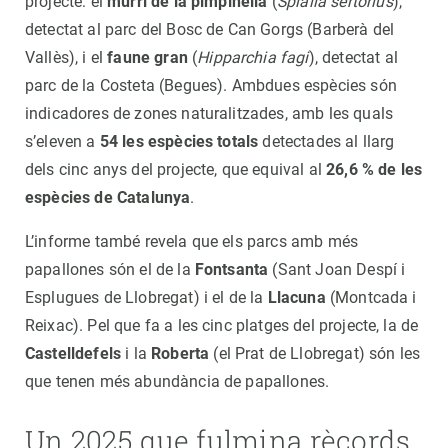
projecte: el
murri de la pimpinella
(
Spialia sertorius
),
detectat al parc del Bosc de Can Gorgs (Barberà del
Vallès), i el
faune gran
(
Hipparchia fagi
), detectat al
parc de la Costeta (Begues). Ambdues espècies són
indicadores de zones naturalitzades, amb les quals
s’eleven a
54 les espècies totals
detectades al llarg
dels cinc anys del projecte, que equival al
26,6 % de les
espècies de Catalunya
.
L’informe també revela que els parcs amb més
papallones són el de la
Fontsanta
(Sant Joan Despí i
Esplugues de Llobregat) i el de la
Llacuna
(Montcada i
Reixac). Pel que fa a les cinc platges del projecte, la de
Castelldefels
i la
Roberta
(el Prat de Llobregat) són les
que tenen més abundància de papallones.
Un 2025 que fulmina rècords