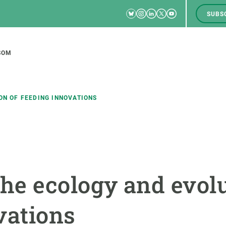
Bluesky
Instagram
Linkedin
Twitter
Youtube
SUBS
RRSS
M
to
SOM
tion
ON OF FEEDING INNOVATIONS
CIÈNCIA EN ACCIÓ
UNEIX-TE A NOSALTRES
a
Impacte
Borsa de treball
C
e ecology and evolu
Solucions
Oportunitats acadèmiques
F
Innovació
Demana la teva MSCA-PF
M
vations
 ecosistemes
Política i gestió
Demana la teva beca ERC