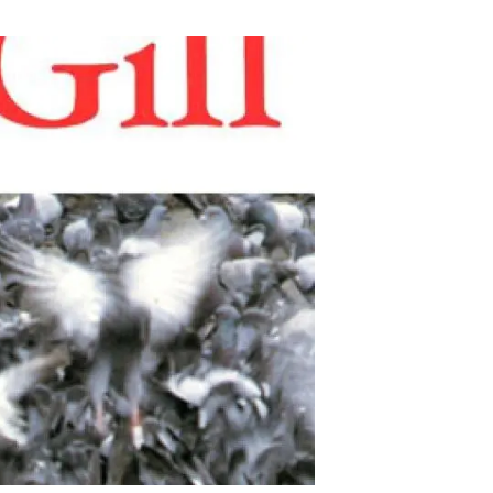
Biodiversitat
Canvi global
Funcionament dels ecosistemes
Observació de la terra