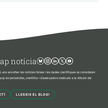
cap notícia
Bluesky
Instagram
Linkedin
Twitter
Youtube
ens envolten les notícies falses i les dades científiques es consideren
p de periodistes, científics i dissenyadors dedicats a la difusió del
ETÍ
LLEGEIX EL BLOG!