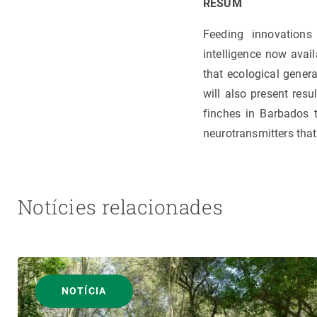
RESUM
Feeding innovations 
intelligence now avai
that ecological gener
will also present resu
finches in Barbados t
neurotransmitters that
Notícies relacionades
NOTÍCIA