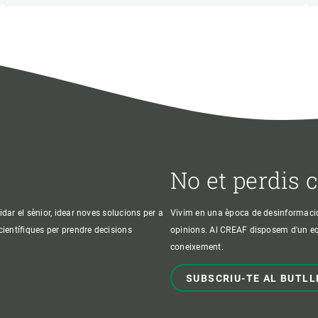
No et perdis 
idar el sènior, idear noves solucions per a
Vivim en una època de desinformació, 
 científiques per prendre decisions
opinions. Al CREAF disposem d'un equi
coneixement.
SUBSCRIU-TE AL BUTLL