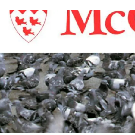
erra
Serveis tècnics
Programa de màsters i doctorat
s
Vine de visitant o sabàtic
Segell de bones pràctiques HRS4R
Un lloc on créixer
Desenvolupament de carrera
Seminaris i activitats internes
T’oferim formació