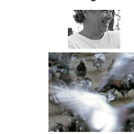
Marca i logotips
Observació de la t
Infraestructures
Temes transversal
Equitat, Diversitat i Inclusió (EDI)
Publicacions
Oficina de premsa
Synthesis Actions
Ciència oberta i gestió del coneixement
Documentació