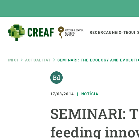
Vés
al
contingut
Main
RECERCA
UNEIX-TE
QUI 
CREAF
naviga
Fil
INICI
ACTUALITAT
SEMINARI: THE ECOLOGY AND EVOLUTI
Featured
d'ariadna
INTRANET
Responsive
SOBRE NOSALTRES
RECERCA
responsive
17/03/2014
NOTÍCIA
El Centre
Directori de recerc
SEMINARI: Th
menu
Organització institucional
Biodiversitat
Transparència
Canvi global
feeding inno
La nostra gent
Funcionament dels