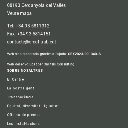
08193 Cerdanyola del Vallès
Veure mapa
Tel: +34 93 5811312
Fax: +34 93 5814151
contacte@creaf.uab.cat
Web s'ha elaborada gràcies a l'ajuda:
CEX2023-001340-S
Web desenvolupat per Omitsis Consulting
Footer
SOBRE NOSALTRES
El Centre
La nostra gent
Transparència
Equitat, diversitat i igualtat
Oficina de premsa
Les instal·lacions