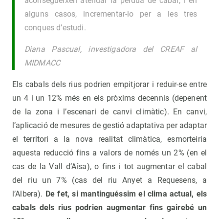
aconsegueixen atenuar la pèrdua de cabal, i en
alguns casos, incrementar-lo per a les tres
conques d’estudi.
Diana Pascual, investigadora del CREAF al
MIDMACC
Els cabals dels rius podrien empitjorar i reduir-se entre
un 4 i un 12% més en els pròxims decennis (depenent
de la zona i l’escenari de canvi climàtic). En canvi,
l’aplicació de mesures de gestió adaptativa per adaptar
el territori a la nova realitat climàtica, esmorteiria
aquesta reducció fins a valors de només un 2% (en el
cas de la Vall d’Aísa), o fins i tot augmentar el cabal
del riu un 7% (cas del riu Anyet a Requesens, a
l’Albera).
De fet, si mantinguéssim el clima actual, els
cabals dels rius podrien augmentar fins gairebé un