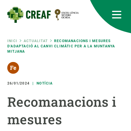
Vés
al
contingut
CREAF
EN
CA
ES
Bluesky
Instagram
Linkedin
Twitter
Youtube
RRSS
Fil
INICI
ACTUALITAT
RECOMANACIONS I MESURES
D'ADAPTACIÓ AL CANVI CLIMÀTIC PER A LA MUNTANYA
MITJANA
Featured
INTRANET
d'ariadna
responsive
26/01/2024
NOTÍCIA
Responsive
SOBRE NOSALTRES
Recomanacions i
menu
RECERCA
mesures
CIÈNCIA EN ACCIÓ
UNEIX-TE A NOSALTRES