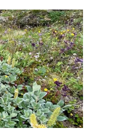
Biodiversitat
Canvi global
Funcionament dels ecosistemes
Observació de la terra