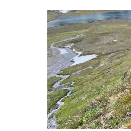
Marca i logotips
Observació de la t
Infraestructures
Temes transversal
Equitat, Diversitat i Inclusió (EDI)
Publicacions
Oficina de premsa
Synthesis Actions
Ciència oberta i gestió del coneixement
Documentació