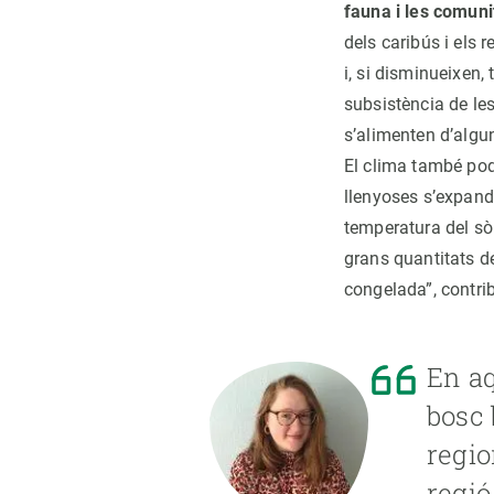
fauna i les comun
dels caribús i els 
i, si disminueixen,
subsistència de le
s’alimenten d’algun
El clima també podr
llenyoses s’expande
temperatura del sò
grans quantitats d
congelada”, contrib
En aq
bosc 
regio
regió