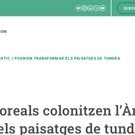
Bluesky
Instagram
Linkedin
Twitter
Youtube
SUBS
RRSS
M
to
SOM
tion
ÀRTIC I PODRIEN TRANSFORMAR ELS PAISATGES DE TUNDRA
CIÈNCIA EN ACCIÓ
UNEIX-TE A NOSALTRES
a
Impacte
Borsa de treball
C
oreals colonitzen l’Àr
Solucions
Oportunitats acadèmiques
F
Innovació
Demana la teva MSCA-PF
M
els paisatges de tun
 ecosistemes
Política i gestió
Demana la teva beca ERC