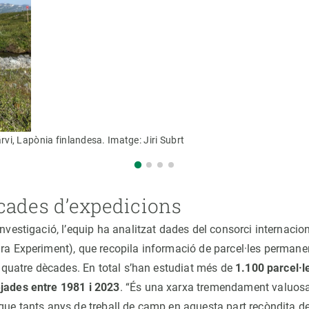
ärvi, Lapònia finlandesa. Imatge: Jiri Subrt
cades d’expedicions
investigació, l’equip ha analitzat dades del consorci internacio
dra Experiment), que recopila informació de parcel·les permanen
fa quatre dècades. En total s’han estudiat més de
1.100 parcel·l
jades entre 1981 i 2023
. “És una xarxa tremendament valuosa a
 que tants anys de treball de camp en aquesta part recòndita d