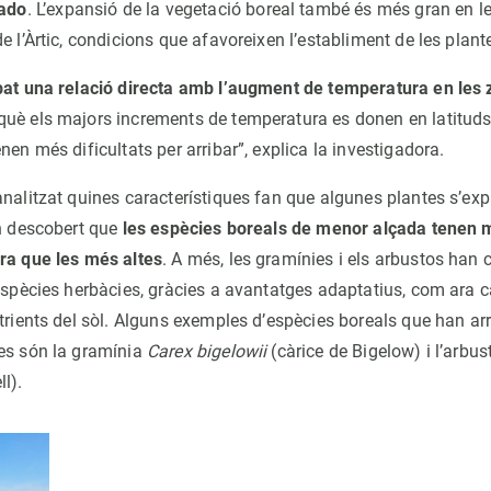
iado
. L’expansió de la vegetació boreal també és més gran en l
e l’Àrtic, condicions que afavoreixen l’establiment de les plant
bat una relació directa amb l’augment de temperatura en les
uè els majors increments de temperatura es donen en latituds 
nen més dificultats per arribar”, explica la investigadora.
analitzat quines característiques fan que algunes plantes s’e
an descobert que
les espècies boreals de menor alçada tenen mé
ra que les més altes
. A més, les gramínies i els arbustos han 
 espècies herbàcies, gràcies a avantatges adaptatius, com ara 
trients del sòl. Alguns exemples d’espècies boreals que han ar
es són la gramínia
Carex bigelowii
(càrice de Bigelow) i l’arbus
l).