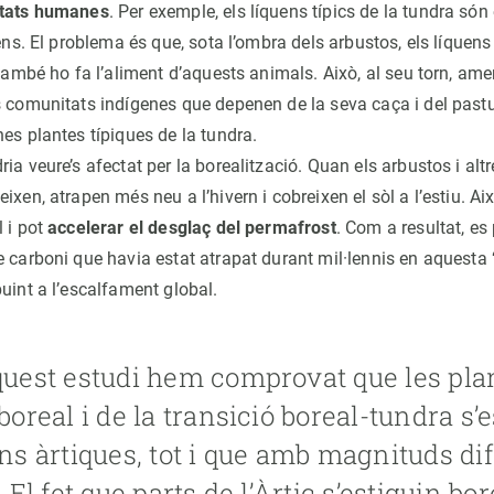
itats humanes
. Per exemple, els líquens típics de la tundra són 
rens. El problema és que, sota l’ombra dels arbustos, els líquens
 també ho fa l’aliment d’aquests animals. Això, al seu torn, am
s comunitats indígenes que depenen de la seva caça i del pastur
es plantes típiques de la tundra.
ia veure’s afectat per la borealització. Quan els arbustos i alt
ixen, atrapen més neu a l’hivern i cobreixen el sòl a l’estiu. Ai
l i pot
accelerar el desglaç del permafrost
. Com a resultat, es 
e carboni que havia estat atrapat durant mil·lennis en aquesta
uint a l’escalfament global.
uest estudi hem comprovat que les plan
boreal i de la transició boreal-tundra s
ns àrtiques, tot i que amb magnituds di
. El fet que parts de l’Àrtic s’estiguin bo