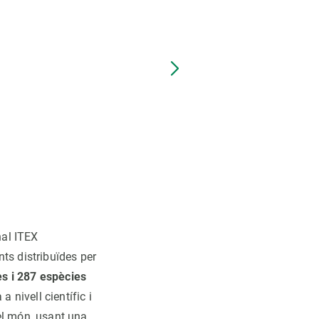
Persicaria bistorta
(bistort c
nal ITEX
ts distribuïdes per
es i 287 espècies
 nivell científic i
el món, usant una