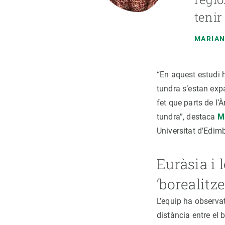
tenir
MARIAN
“En aquest estudi h
tundra s’estan expa
fet que parts de l’
tundra”, destaca
M
Universitat d’Edimb
Euràsia i 
‘borealitze
L’equip ha observat
distància entre el b