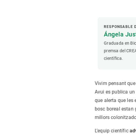
RESPONSABLE 
Ángela Ju
Graduada en Bio
premsa del CREAF
científica.
Vivim pensant que 
Avui es publica un 
que alerta que les 
bosc boreal estan g
millors colonitzado
L’equip científic
ad