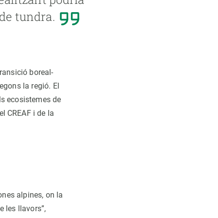
de tundra.
ransició boreal-
egons la regió. El
 els ecosistemes de
el CREAF i de la
ones alpines, on la
e les llavors”,