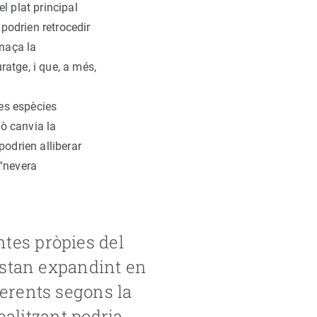
el plat principal
 podrien retrocedir
enaça la
atge, i que, a més,
res espècies
xò canvia la
podrien alliberar
 “nevera
tes pròpies del
’estan expandint en
ferents segons la
realitzant podria