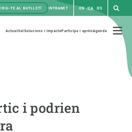
CRIU-TE AL BUTLLETÍ
INTRANET
EN
CA
ES
enú
p
Menú
Actualitat
Solucions i impacte
Participa i aprèn
Agenda
secundario
PARTICIPA
NOTÍCIES I AGENDA
iència i art
Agenda
tic i podrien
es ciència amb nosaltres
Esdeveniments anteriors
aterials educatius
Actualitat
dra
COL·LABORA
Notícies