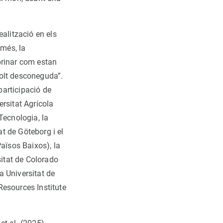
alització en els
 més, la
brinar com estan
molt desconeguda”.
participació de
ersitat Agrícola
 Tecnologia, la
at de Göteborg i el
aïsos Baixos), la
sitat de Colorado
la Universitat de
Resources Institute