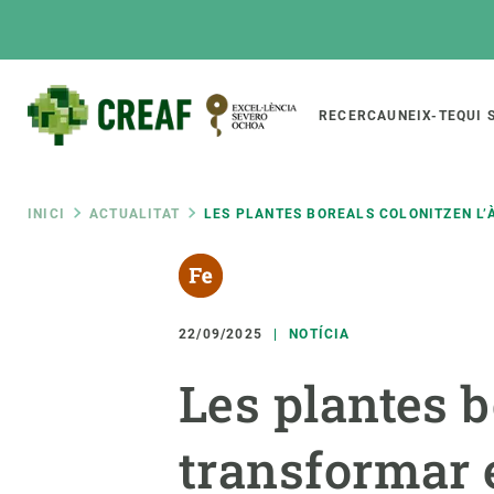
Vés
al
contingut
Main
RECERCA
UNEIX-TE
QUI 
CREAF
naviga
Fil
INICI
ACTUALITAT
LES PLANTES BOREALS COLONITZEN L’
Featured
d'ariadna
INTRANET
Responsive
SOBRE NOSALTRES
RECERCA
responsive
22/09/2025
NOTÍCIA
El Centre
Directori de recerc
Les plantes b
menu
Organització institucional
Biodiversitat
Transparència
Canvi global
transformar 
La nostra gent
Funcionament dels