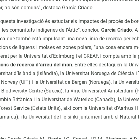
r, no són comuns”, destaca García Criado.
questa investigació és estudiar els impactes del procés de bore
 les comunitats indígenes de l’Àrtic”, conclou
García Criado
. A
ica que també està impulsant una nova línia de recerca per es
cions de líquens i molses en zones polars, “una cosa encara 
iderat per la Universitat d’Edimburg i el CREAF, i compta amb la 
ions de recerca d’arreu del món
. Entre elles destaquen la Univ
ersitat d’Islàndia (Islàndia), la Universitat Noruega de Ciència i
f Norway (UiT) i la Universitat de Bergen (Noruega), la Universit
iodiversity Centre (Suècia), la Vrije Universiteit Amsterdam (P
mbia Britànica i la Universitat de Waterloo (Canadà), la Univer
orest Service (Estats Units), així com la Universitat d’Aarhus i 
arca), i la Universitat de Hèlsinki juntament amb el Natural 
.