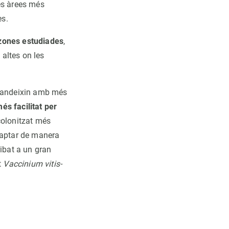
es àrees més
es.
 zones estudiades
,
altes on les
xpandeixin amb més
s facilitat per
colonitzat més
captar de manera
ribat a un gran
t
Vaccinium vitis-