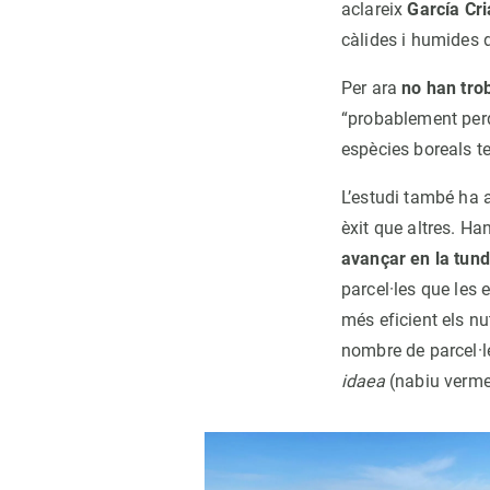
aclareix
García Cr
càlides i humides d
Per ara
no han tro
“probablement perq
espècies boreals te
L’estudi també ha 
èxit que altres. H
avançar en la tund
parcel·les que les
més eficient els nu
nombre de parcel·l
idaea
(nabiu vermel