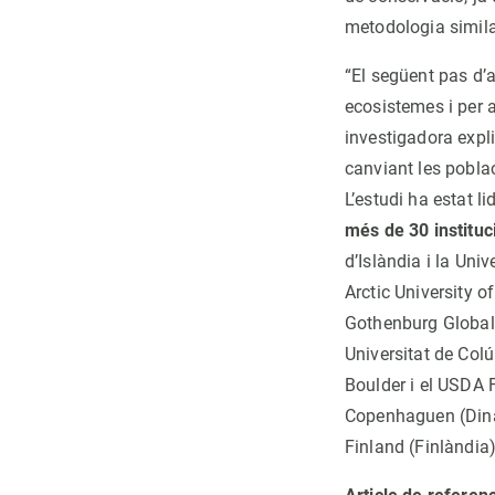
metodologia simila
“El següent pas d’a
ecosistemes i per a
investigadora expl
canviant les pobla
L’estudi ha estat l
més de 30 instituc
d’Islàndia i la Univ
Arctic University o
Gothenburg Global B
Universitat de Colú
Boulder i el USDA F
Copenhaguen (Dinam
Finland (Finlàndia)