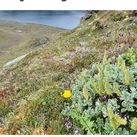
erra
Serveis tècnics
Programa de màsters i doctorat
s
Vine de visitant o sabàtic
Segell de bones pràctiques HRS4R
Un lloc on créixer
Desenvolupament de carrera
Seminaris i activitats internes
T’oferim formació