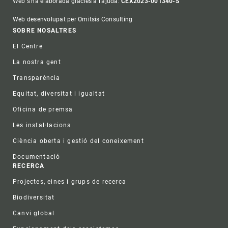
Web s'ha elaborada gràcies a l'ajuda:
CEX2023-001340-S
Web desenvolupat per Omitsis Consulting
Footer
SOBRE NOSALTRES
El Centre
La nostra gent
Transparència
Equitat, diversitat i igualtat
Oficina de premsa
Les instal·lacions
Ciència oberta i gestió del coneixement
Documentació
RECERCA
Projectes, eines i grups de recerca
Biodiversitat
Canvi global