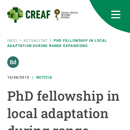
Vés
al
contingut
CREAF
EN
CA
ES
Bluesky
Instagram
Linkedin
Twitter
Youtube
RRSS
Fil
INICI
ACTUALITAT
PHD FELLOWSHIP IN LOCAL
ADAPTATION DURING RANGE EXPANSIONS
Featured
INTRANET
d'ariadna
responsive
15/06/2015
NOTÍCIA
Responsive
SOBRE NOSALTRES
PhD fellowship in
menu
RECERCA
local adaptation
CIÈNCIA EN ACCIÓ
UNEIX-TE A NOSALTRES