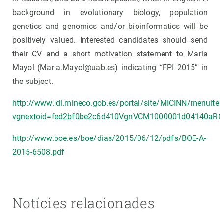
background in evolutionary biology, population
genetics and genomics and/or bioinformatics will be
positively valued. Interested candidates should send
their CV and a short motivation statement to Maria
Mayol (Maria.Mayol@uab.es) indicating “FPI 2015” in
the subject.
http://www.idi.mineco.gob.es/portal/site/MICINN/menu
vgnextoid=fed2bf0be2c6d410VgnVCM1000001d04140aR
http://www.boe.es/boe/dias/2015/06/12/pdfs/BOE-A-
2015-6508.pdf
Notícies relacionades