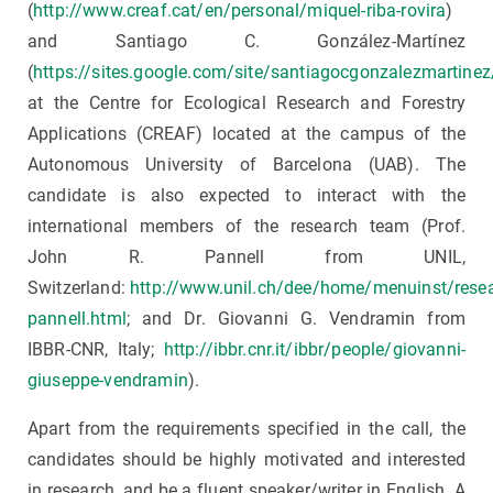
(
http://www.creaf.cat/en/personal/miquel-riba-rovira
)
and Santiago C. González-Martínez
(
https://sites.google.com/site/santiagocgonzalezmartinez
at the Centre for Ecological Research and Forestry
Applications (CREAF) located at the campus of the
Autonomous University of Barcelona (UAB). The
candidate is also expected to interact with the
international members of the research team (Prof.
John R. Pannell from UNIL,
Switzerland:
http://www.unil.ch/dee/home/menuinst/rese
pannell.html
; and Dr. Giovanni G. Vendramin from
IBBR-CNR, Italy;
http://ibbr.cnr.it/ibbr/people/giovanni-
giuseppe-vendramin
).
Apart from the requirements specified in the call, the
candidates should be highly motivated and interested
in research, and be a fluent speaker/writer in English. A