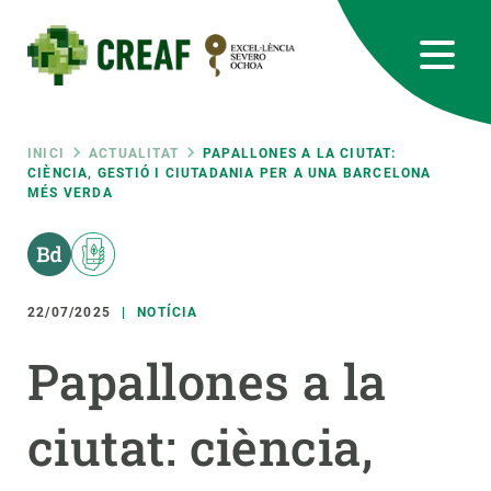
Vés
al
contingut
CREAF
EN
CA
ES
Bluesky
Instagram
Linkedin
Twitter
Youtube
RRSS
Fil
INICI
ACTUALITAT
PAPALLONES A LA CIUTAT:
CIÈNCIA, GESTIÓ I CIUTADANIA PER A UNA BARCELONA
MÉS VERDA
Featured
INTRANET
d'ariadna
responsive
22/07/2025
NOTÍCIA
Responsive
SOBRE NOSALTRES
Papallones a la
menu
RECERCA
ciutat: ciència,
CIÈNCIA EN ACCIÓ
UNEIX-TE A NOSALTRES