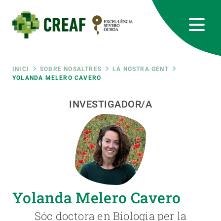
Vés
al
contingut
CREAF
EN
CA
ES
Bluesky
Instagram
Linkedin
Twitter
Youtube
RRSS
Fil
INICI
SOBRE NOSALTRES
LA NOSTRA GENT
YOLANDA MELERO CAVERO
Featured
INTRANET
d'ariadna
INVESTIGADOR/A
responsive
Responsive
SOBRE NOSALTRES
menu
RECERCA
Yolanda Melero Cavero
CIÈNCIA EN ACCIÓ
Sóc doctora en Biologia per la
UNEIX-TE A NOSALTRES