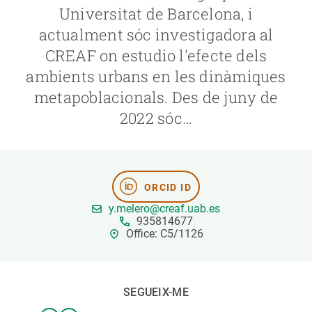
Universitat de Barcelona, i
actualment sóc investigadora al
PARTICIPA
CREAF on estudio l'efecte dels
NOTÍCIES I AGENDA
ambients urbans en les dinàmiques
metapoblacionals. Des de juny de
2022 sóc…
ORCID ID
y.melero@creaf.uab.es
935814677
Office: C5/1126
SEGUEIX-ME