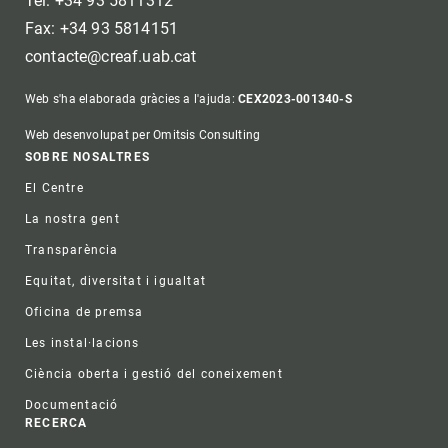
Tel: +34 93 5811312
Fax: +34 93 5814151
contacte@creaf.uab.cat
Web s'ha elaborada gràcies a l'ajuda:
CEX2023-001340-S
Web desenvolupat per Omitsis Consulting
Footer
SOBRE NOSALTRES
El Centre
La nostra gent
Transparència
Equitat, diversitat i igualtat
Oficina de premsa
Les instal·lacions
Ciència oberta i gestió del coneixement
Documentació
RECERCA