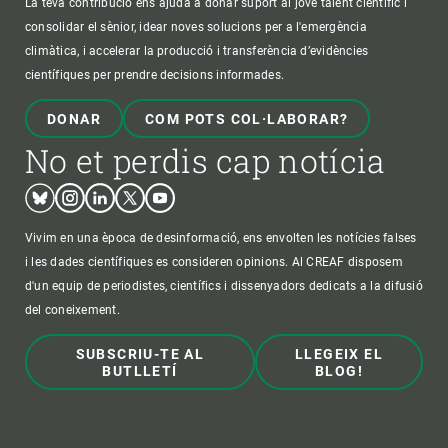
La teva contribució ens ajuda a donar suport al jove talent científic i
consolidar el sènior, idear noves solucions per a l'emergència
climàtica, i accelerar la producció i transferència d’evidències
científiques per prendre decisions informades.
DONAR
COM POTS COL·LABORAR?
No et perdis cap notícia
Bluesky
Instagram
Linkedin
Twitter
Youtube
Vivim en una època de desinformació, ens envolten les notícies falses
i les dades científiques es consideren opinions. Al CREAF disposem
d'un equip de periodistes, científics i dissenyadors dedicats a la difusió
del coneixement.
SUBSCRIU-TE AL
LLEGEIX EL
BUTLLETÍ
BLOG!