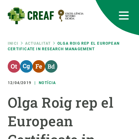
Vés
al
contingut
CREAF
EN
CA
ES
Bluesky
Instagram
Linkedin
Twitter
Youtube
RRSS
Fil
INICI
ACTUALITAT
OLGA ROIG REP EL EUROPEAN
CERTIFICATE IN RESEARCH MANAGEMENT
Featured
INTRANET
d'ariadna
responsive
12/04/2019
NOTÍCIA
Responsive
SOBRE NOSALTRES
Olga Roig rep el
menu
RECERCA
European
CIÈNCIA EN ACCIÓ
UNEIX-TE A NOSALTRES