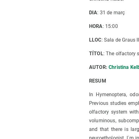
DIA
: 31 de març
HORA
: 15:00
LLOC
: Sala de Graus I
TÍTOL
: The olfactory
AUTOR:
Christina Kel
RESUM
In Hymenoptera, odor
Previous studies emp
olfactory system with
voluminous, subcompa
and that there is lar
neuroethologist, I´m i