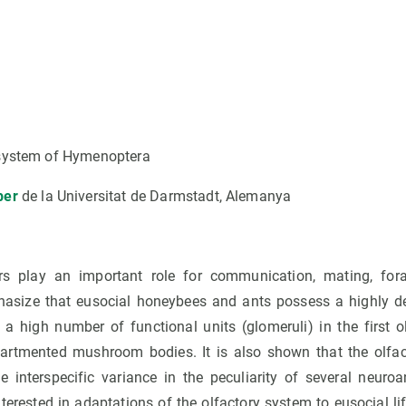
I
 system of Hymenoptera
ber
de la Universitat de Darmstadt, Alemanya
s play an important role for communication, mating, fora
hasize that eusocial honeybees and ants possess a highly 
 a high number of functional units (glomeruli) in the first o
rtmented mushroom bodies. It is also shown that the olfact
ge interspecific variance in the peculiarity of several neuroa
nterested in adaptations of the olfactory system to eusocial lif