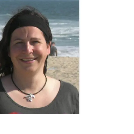
Biodiversitat
Canvi global
Funcionament dels ecosistemes
Observació de la terra