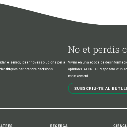
No et perdis 
idar el sènior, idear noves solucions per a
Vivim en una època de desinformació, 
 científiques per prendre decisions
opinions. Al CREAF disposem d'un equi
coneixement.
SUBSCRIU-TE AL BUTLL
ALTRES
RECERCA
CIÈNCI