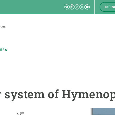
Bluesky
Instagram
Linkedin
Twitter
Youtube
SUBS
RRSS
M
to
SOM
tion
TERA
CIÈNCIA EN ACCIÓ
UNEIX-TE A NOSALTRES
a
Impacte
Borsa de treball
C
y system of Hymenop
Solucions
Oportunitats acadèmiques
F
Innovació
Demana la teva MSCA-PF
M
 ecosistemes
Política i gestió
Demana la teva beca ERC