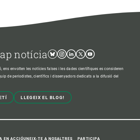
cap notícia
Bluesky
Instagram
Linkedin
Twitter
Youtube
ens envolten les notícies falses i les dades científiques es consideren
p de periodistes, científics i dissenyadors dedicats a la difusió del
ETÍ
LLEGEIX EL BLOG!
A EN ACCIÓ
UNEIX-TE A NOSALTRES
PARTICIPA