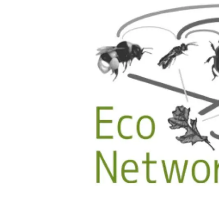
Marca i logotips
Observació de la t
Infraestructures
Temes transversal
Equitat, Diversitat i Inclusió (EDI)
Publicacions
Oficina de premsa
Synthesis Actions
Ciència oberta i gestió del coneixement
Documentació