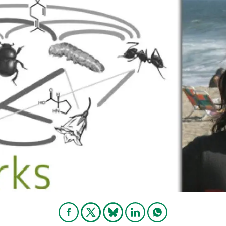
erra
Serveis tècnics
Programa de màsters i doctorat
s
Vine de visitant o sabàtic
Segell de bones pràctiques HRS4R
Un lloc on créixer
Desenvolupament de carrera
Seminaris i activitats internes
T’oferim formació