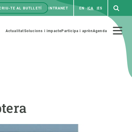
CRIU-TE AL BUTLLETÍ
INTRANET
EN
CA
ES
enú
p
Menú
Actualitat
Solucions i impacte
Participa i aprèn
Agenda
secundario
PARTICIPA
NOTÍCIES I AGENDA
iència i art
Agenda
tera
es ciència amb nosaltres
Esdeveniments anteriors
aterials educatius
Actualitat
COL·LABORA
Notícies