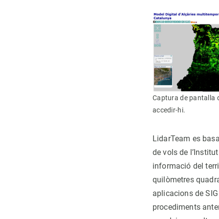
Captura de pantalla d
accedir-hi.
LidarTeam es basa 
de vols de l’Instit
informació del terr
quilòmetres quadra
aplicacions de SIG
procediments anteri