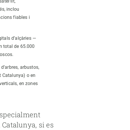
tèl·lit,
és, inclou
ions fiables i
itals d’alçàries —
n total de 65.000
boscos.
d’arbres, arbustos,
ot Catalunya) o en
verticals, en zones
 especialment
Catalunya, si es