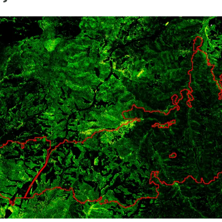
erra
Serveis tècnics
Programa de màsters i doctorat
s
Vine de visitant o sabàtic
Segell de bones pràctiques HRS4R
Un lloc on créixer
Desenvolupament de carrera
Seminaris i activitats internes
T’oferim formació