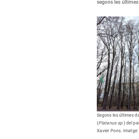
segons les últimes 
a (
Platanus sp.
) del parc de la Devesa de Girona.
Segons les últimes d
(
Platanus sp.
) del pa
Xavier Pons. Imatge: