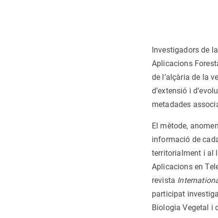
Investigadors de l
Aplicacions Fores
de l’alçària de la v
d’extensió i d’evol
metadades associa
El mètode, anomena
informació de cada
territorialment i a
Aplicacions en Tel
revista
Internationa
participat investi
Biologia Vegetal i 