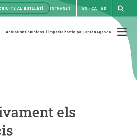
CRIU-TE AL BUTLLETÍ
INTRANET
EN
CA
ES
enú
p
Menú
Actualitat
Solucions i impacte
Participa i aprèn
Agenda
secundario
PARTICIPA
NOTÍCIES I AGENDA
iència i art
Agenda
ivament els
es ciència amb nosaltres
Esdeveniments anteriors
aterials educatius
Actualitat
cis
COL·LABORA
Notícies