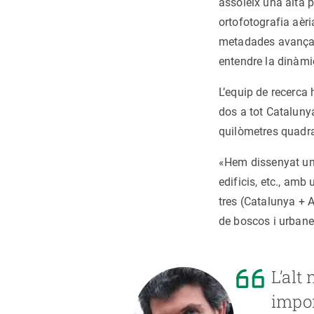
assoleix una alta p
ortofotografia aèri
metadades avançade
entendre la dinàmica
L’equip de recerca 
dos a tot Cataluny
quilòmetres quadrat
«Hem dissenyat un 
edificis, etc., amb
tres (Catalunya + 
de boscos i urbane
L’alt
impor