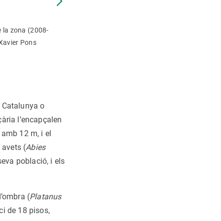
e la zona (2008-
 Xavier Pons
e Catalunya o
ària l’encapçalen
, amb 12 m, i el
 avets (
Abies
eva població, i els
d’ombra (
Platanus
ci de 18 pisos,