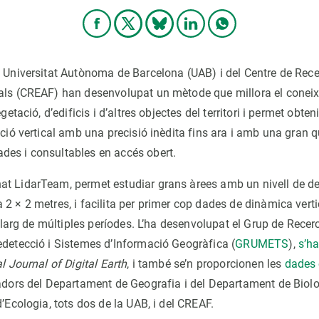
a Universitat Autònoma de Barcelona (UAB) i del Centre de Rece
tals (CREAF) han desenvolupat un mètode que millora el conei
egetació, d’edificis i d’altres objectes del territori i permet obte
ució vertical amb una precisió inèdita fins ara i amb una gran q
des i consultables en accés obert.
t LidarTeam, permet estudiar grans àrees amb un nivell de det
 2 × 2 metres, i facilita per primer cop dades de dinàmica vert
l llarg de múltiples períodes. L’ha desenvolupat el Grup de Rece
edetecció i Sistemes d’Informació Geogràfica (
GRUMETS
),
s’ha
l Journal of Digital Earth
, i també se’n proporcionen les
dades 
gadors del Departament de Geografia i del Departament de Biol
d’Ecologia, tots dos de la UAB, i del CREAF.