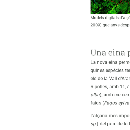
 de l’estructura vertical de la zona afectada
Models digitals d’alç
 l'incendi (2016). Es pot apreciar que algunes
2009) que anys despré
Una eina 
La nova eina perme
quines espècies te
els de la Vall d’Ar
Ripollès, amb 11,7 
alba
), amb creixem
faigs (
Fagus sylva
L’alçària més impo
sp.
) del parc de la