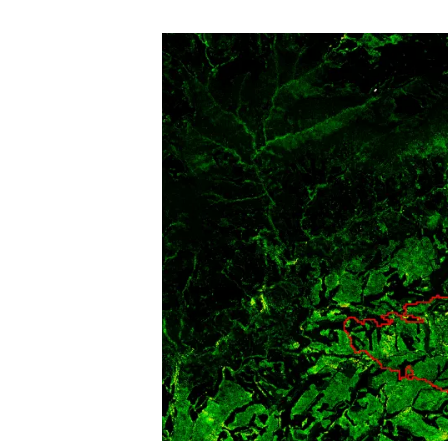
Marca i logotips
Observació de la t
Infraestructures
Temes transversal
Equitat, Diversitat i Inclusió (EDI)
Publicacions
Oficina de premsa
Synthesis Actions
Ciència oberta i gestió del coneixement
Documentació