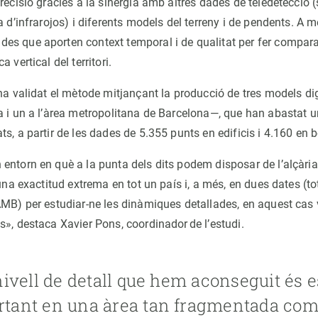
recisió gràcies a la sinergia amb altres dades de teledetecció (sa
a d’infrarojos) i diferents models del terreny i de pendents. A m
s que aporten context temporal i de qualitat per fer comparac
 vertical del territori.
ha validat el mètode mitjançant la producció de tres models dig
a i un a l’àrea metropolitana de Barcelona—, que han abastat u
s, a partir de les dades de 5.355 punts en edificis i 4.160 en 
entorn en què a la punta dels dits podem disposar de l’alçària 
 una exactitud extrema en tot un país i, a més, en dues dates (t
AMB) per estudiar-ne les dinàmiques detallades, en aquest cas 
s», destaca Xavier Pons, coordinador de l’estudi.
 nivell de detall que hem aconseguit és
tant en una àrea tan fragmentada com 