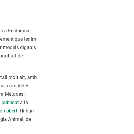
rca Ecològica i
xement que tenim
nir models digitals
uantitat de
all molt alt, amb
ical completes
rca Mètodes i
 publicat
a la
en obert
. Hi han
ogia Animal, de