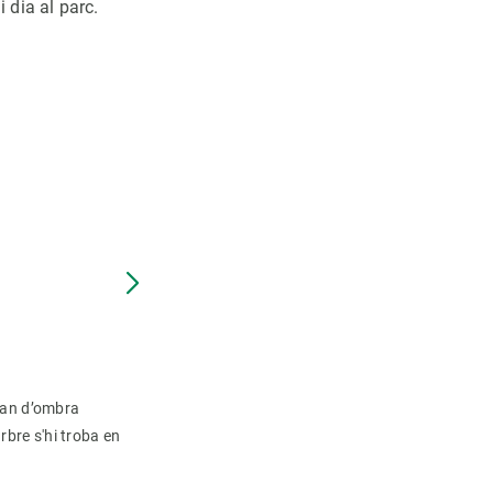
 dia al parc.
àtan d’ombra
rbre s'hi troba en