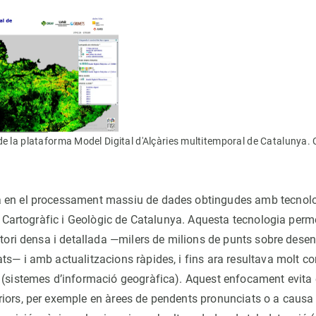
e la plataforma Model Digital d'Alçàries multitemporal de Catalunya. C
en el processament massiu de dades obtingudes amb tecnologi
ut Cartogràfic i Geològic de Catalunya. Aquesta tecnologia perm
itori densa i detallada —milers de milions de punts sobre dese
ts— i amb actualitzacions ràpides, i fins ara resultava molt c
 (sistemes d’informació geogràfica). Aquest enfocament evita 
ors, per exemple en àrees de pendents pronunciats o a causa de