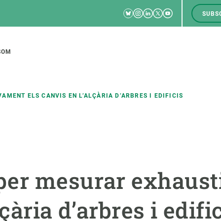
Bluesky
Instagram
Linkedin
Twitter
Youtube
SUBS
RRSS
M
to
SOM
tion
MENT ELS CANVIS EN L’ALÇÀRIA D’ARBRES I EDIFICIS
CIÈNCIA EN ACCIÓ
UNEIX-TE A NOSALTRES
a
Impacte
Borsa de treball
C
per mesurar exhaust
Solucions
Oportunitats acadèmiques
F
Innovació
Demana la teva MSCA-PF
M
çària d’arbres i edifi
 ecosistemes
Política i gestió
Demana la teva beca ERC