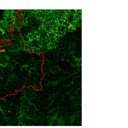
Biodiversitat
Canvi global
Funcionament dels ecosistemes
Observació de la terra