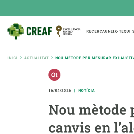
Vés
al
contingut
Main
RECERCA
UNEIX-TE
QUI 
CREAF
naviga
Fil
INICI
ACTUALITAT
NOU MÈTODE PER MESURAR EXHAUSTIVA
Featured
d'ariadna
INTRANET
Responsive
SOBRE NOSALTRES
RECERCA
responsive
16/04/2026
NOTÍCIA
El Centre
Directori de recerc
Nou mètode 
menu
Organització institucional
Biodiversitat
Transparència
Canvi global
canvis en l’al
La nostra gent
Funcionament dels