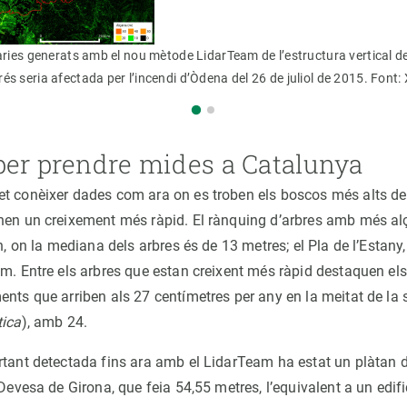
àries generats amb el nou mètode LidarTeam de l’estructura vertical d
s seria afectada per l’incendi d’Òdena del 26 de juliol de 2015. Font:
per prendre mides a Catalunya
t conèixer dades com ara on es troben els boscos més alts d
nen un creixement més ràpid. El rànquing d’arbres amb més alç
an, on la mediana dels arbres és de 13 metres; el Pla de l’Estany
m. Entre els arbres que estan creixent més ràpid destaquen els
ents que arriben als 27 centímetres per any en la meitat de la s
tica
), amb 24.
rtant detectada fins ara amb el LidarTeam ha estat un plàtan 
 Devesa de Girona, que feia 54,55 metres, l’equivalent a un edifi