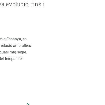
va evolució, fins i
es d’Espanya, és
a relació amb altres
 quasi mig segle.
el temps i fer