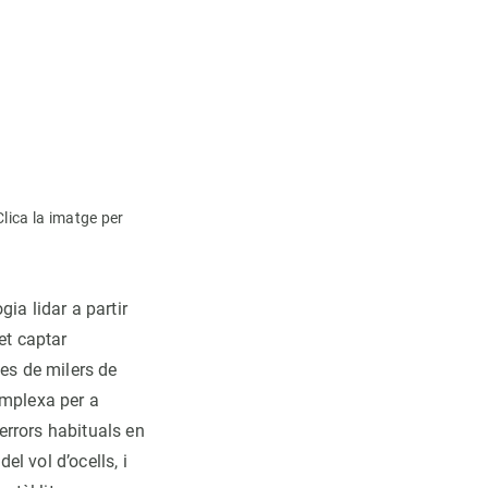
lica la imatge per
a lidar a partir
et captar
nes de milers de
omplexa per a
errors habituals en
l vol d’ocells, i