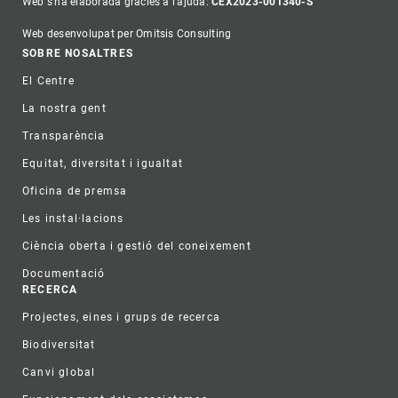
Web s'ha elaborada gràcies a l'ajuda:
CEX2023-001340-S
Web desenvolupat per Omitsis Consulting
Footer
SOBRE NOSALTRES
El Centre
La nostra gent
Transparència
Equitat, diversitat i igualtat
Oficina de premsa
Les instal·lacions
Ciència oberta i gestió del coneixement
Documentació
RECERCA
Projectes, eines i grups de recerca
Biodiversitat
Canvi global