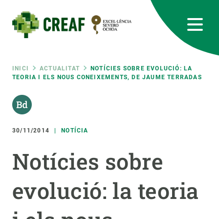
Vés
al
contingut
CREAF
EN
CA
ES
Bluesky
Instagram
Linkedin
Twitter
Youtube
RRSS
Fil
INICI
ACTUALITAT
NOTÍCIES SOBRE EVOLUCIÓ: LA
TEORIA I ELS NOUS CONEIXEMENTS, DE JAUME TERRADAS
Featured
INTRANET
d'ariadna
responsive
30/11/2014
NOTÍCIA
Responsive
SOBRE NOSALTRES
Notícies sobre
menu
RECERCA
evolució: la teoria
CIÈNCIA EN ACCIÓ
UNEIX-TE A NOSALTRES