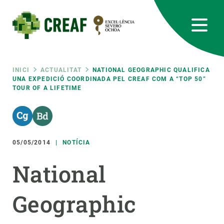
Vés
al
contingut
CREAF
EN
CA
ES
Bluesky
Instagram
Linkedin
Twitter
Youtube
RRSS
Fil
INICI
ACTUALITAT
NATIONAL GEOGRAPHIC QUALIFICA
UNA EXPEDICIÓ COORDINADA PEL CREAF COM A “TOP 50”
TOUR OF A LIFETIME
Featured
INTRANET
d'ariadna
responsive
05/05/2014
NOTÍCIA
Responsive
SOBRE NOSALTRES
National
menu
RECERCA
Geographic
CIÈNCIA EN ACCIÓ
UNEIX-TE A NOSALTRES