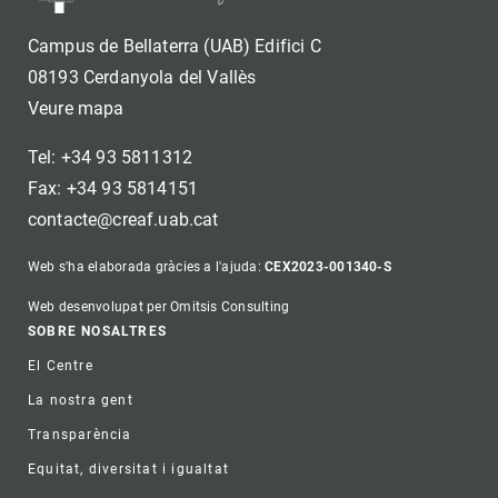
Campus de Bellaterra (UAB) Edifici C
08193 Cerdanyola del Vallès
Veure mapa
Tel: +34 93 5811312
Fax: +34 93 5814151
contacte@creaf.uab.cat
Web s'ha elaborada gràcies a l'ajuda:
CEX2023-001340-S
Web desenvolupat per Omitsis Consulting
Footer
SOBRE NOSALTRES
El Centre
La nostra gent
Transparència
Equitat, diversitat i igualtat