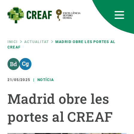
Vés
al
contingut
CREAF
EN
CA
ES
Bluesky
Instagram
Linkedin
Twitter
Youtube
RRSS
Fil
INICI
ACTUALITAT
MADRID OBRE LES PORTES AL
CREAF
Featured
INTRANET
d'ariadna
responsive
21/05/2025
NOTÍCIA
Responsive
SOBRE NOSALTRES
Madrid obre les
menu
RECERCA
portes al CREAF
CIÈNCIA EN ACCIÓ
UNEIX-TE A NOSALTRES